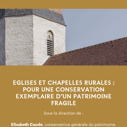
EGLISES ET CHAPELLES RURALES :
POUR UNE CONSERVATION
EXEMPLAIRE D’UN PATRIMOINE
FRAGILE
Sous la direction de :
Elisabeth Caude
, conservatrice générale du patrimoine,