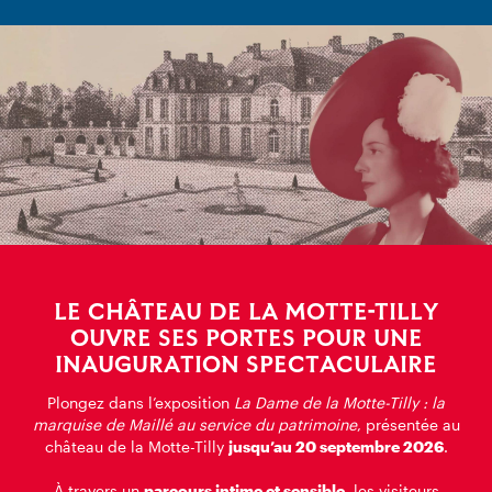
LE CHÂTEAU DE LA MOTTE-TILLY
OUVRE SES PORTES POUR UNE
INAUGURATION SPECTACULAIRE
Plongez dans l’exposition
La Dame de la Motte-Tilly : la
marquise de Maillé au service du patrimoine
, présentée au
château de la Motte-Tilly
jusqu’au 20 septembre 2026
.
À travers un
parcours intime et sensible
, les visiteurs