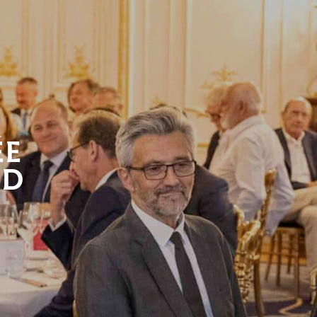
ÉE
ND