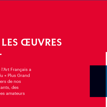
 LES ŒUVRES
L
l’Art Français a
u « Plus Grand
iers de nos
ants, des
 des amateurs