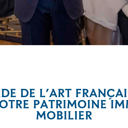
garde de l’Art Français ont officialisé leur partenariat en f
militaire par les lycéens.
DE DE L’ART FRANÇAI
OTRE PATRIMOINE IMM
MOBILIER