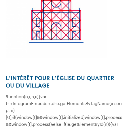
L’INTÉRÊT POUR L’ÉGLISE DU QUARTIER
OU DU VILLAGE
!function(e,i,n,s){var
t= »InfogramEmbeds »,d=e.getElementsByTagName(« scri
pt »)
[0];if(window[t]&&window[t].initialized)window[t].process
&&window[t].process();else if(!e.getElementById(n)){var