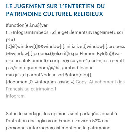
LE JUGEMENT SUR L’ENTRETIEN DU
PATRIMOINE CULTUREL RELIGIEUX
!function(e,i,n,s){var
t= »InfogramEmbeds »,d=e.getElementsByTagName(« scri
pt »)
[0];if(window[t]&&window[t].initialized)window[t].process
&&window[t].process();else if(!e.getElementById(n)){var
o=e.createElement(« script »);o.async=1,o.id=n,o.src= »htt
ps://e.infogram.com/js/dist/embed-loader-
min.js »,d.parentNode.insertBefore(o,d)}}
(document,0, »infogram-async »);
Copy: Attachement des
Français au patrimoine 1
Infogram
Selon le sondage, les opinions sont partagées quant à
l’entretien des églises en France. Environ 52% des
personnes interrogées estiment que le patrimoine