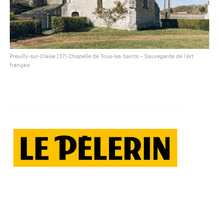
Preuilly-sur-Claise (37) Chapelle de Tous-les-Saints – Sauvegarde de l’Art
français