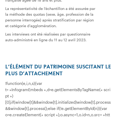
française âgée de 18 ans et plus.
La représentativité de l’échantillon a été assurée par
la méthode des quotas (sexe, âge, profession de la
personne interrogée) après stratification par région
et catégorie d’agglomération.
Les interviews ont été réalisées par questionnaire
auto-administré en ligne du 11 au 12 avril 2023.
L’ÉLÉMENT DU PATRIMOINE SUSCITANT LE
PLUS D’ATTACHEMENT
!function(e,i,n,s){var
t= »InfogramEmbeds »,d=e.getElementsByTagName(« scri
pt »)
[0];if(window[t]&&window[t].initialized)window[t].process
&&window[t].process();else if(!e.getElementById(n)){var
o=e.createElement(« script »);o.async=1,o.id=n,o.src= »htt