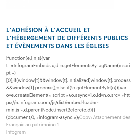
L’ADHÉSION À L’ACCUEIL ET
L’HÉBERGEMENT DE DIFFÉRENTS PUBLICS
ET ÉVÈNEMENTS DANS LES ÉGLISES
!function(e,i,n,s){var
t= »InfogramEmbeds »,d=e.getElementsByTagName(« scri
pt »)
[0];if(window[t]&&window[t].initialized)window[t].process
&&window[t].process();else if(!e.getElementById(n)){var
o=e.createElement(« script »);o.async=1,o.id=n,o.src= »htt
ps://e.infogram.com/js/dist/embed-loader-
min.js »,d.parentNode.insertBefore(o,d)}}
(document,0, »infogram-async »);
Copy: Attachement des
Français au patrimoine 1
Infogram