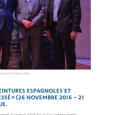
han et Christian Volle.
PEINTURES ESPAGNOLES ET
SSÉ » (26 NOVEMBRE 2016 – 21
UE.
projet puisque c’est lui qui suggéra cette