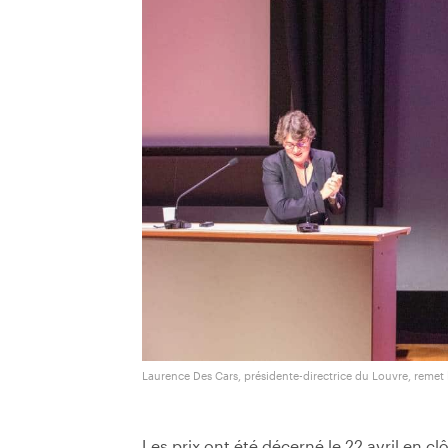
Laurence Des Cars, présidente-directrice du Louvre, remet l
Les prix ont été décerné le 22 avril en 