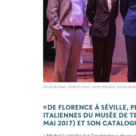
Olivier Bonfait, Corentin Dury, Yohan Rimaud, Olivier de Ro
« DE FLORENCE À SÉVILLE, 
ITALIENNES DU MUSÉE DE TE
MAI 2017) ET SON CATALOG
« Michel Laclotte fut l’instigateur de ce 