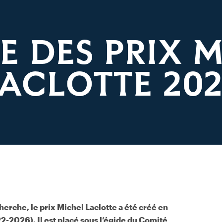
E DES PRIX 
ACLOTTE 20
cherche, le prix Michel Laclotte a été créé en
2-2026). Il est placé sous l’égide du Comité