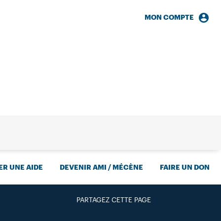
MON COMPTE
HERCHE
R UNE AIDE
DEVENIR AMI / MÉCÈNE
FAIRE UN DON
PARTAGEZ CETTE PAGE
FACEBOOK
TWITTER
GOOGLE+
PAR MAIL