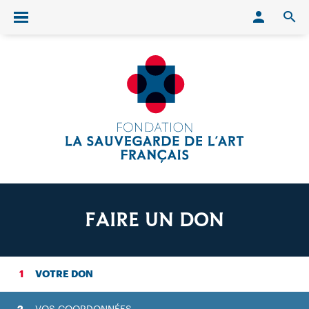
Conn
O
Ouvrir/fermer le menu
FAIRE UN DON
VOTRE DON
VOS COORDONNÉES