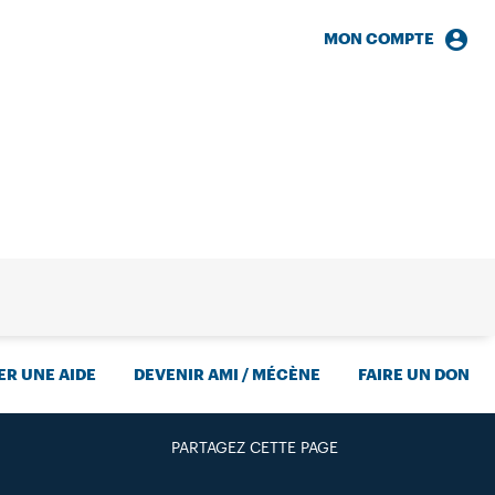
MON COMPTE
HERCHE
R UNE AIDE
DEVENIR AMI / MÉCÈNE
FAIRE UN DON
PARTAGEZ CETTE PAGE
FACEBOOK
TWITTER
GOOGLE+
PAR MAIL