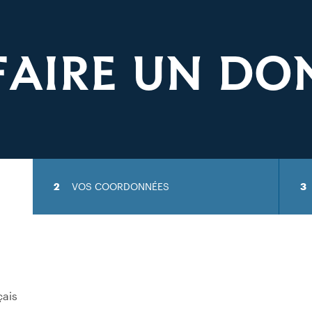
FAIRE UN DO
VOS COORDONNÉES
çais