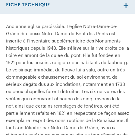
FICHE TECHNIQUE
Ancienne église paroissiale. L’église Notre-Dame-de-
Grâce dite aussi Notre-Dame-du-Bout-des-Ponts est
inscrite à l’inventaire supplémentaire des Monuments
historiques depuis 1948. Elle s’élève sur la rive droite de la
Loire en amont de la culée du pont. Elle fut fondée en
1521 pour les besoins religieux des habitants du faubourg.
Le voisinage immédiat du fleuve lui a valu, outre un très
dommageable exhaussement du sol environnant, de
sérieux dégâts dus aux inondations, notamment en 1733
où deux chapelles furent détruites. Les six nervures des
voûtes qui recouvrent chacune des cinq travées de la
nef, ainsi que certains remplages de fenêtres, ont été
partiellement refaits en 1821 en respectant de façon assez
exemplaire l’esprit des constructions de la Renaissance. Il
faut s’en féliciter car Notre-Dame-de-Grâce, avec sa
silhouette extérieure aux angles vifs, sa tour d’escalier de