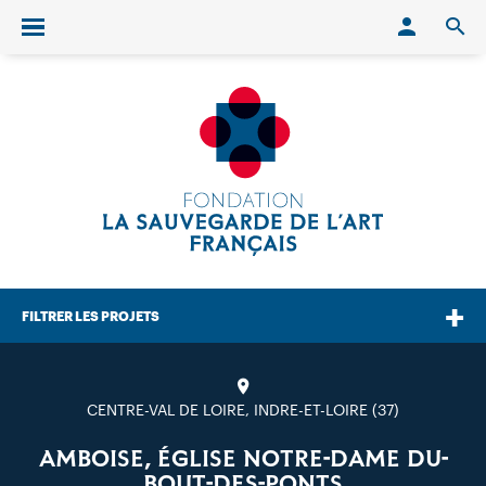
Conn
O
Ouvrir/fermer le menu
FILTRER LES PROJETS
CENTRE-VAL DE LOIRE, INDRE-ET-LOIRE (37)
AMBOISE, ÉGLISE NOTRE-DAME DU-
BOUT-DES-PONTS