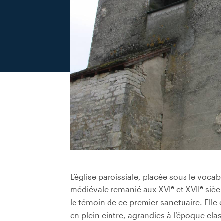
L’église paroissiale, placée sous le vocab
e
e
médiévale remanié aux XVI
et XVII
sièc
le témoin de ce premier sanctuaire. Elle 
en plein cintre, agrandies à l’époque cla