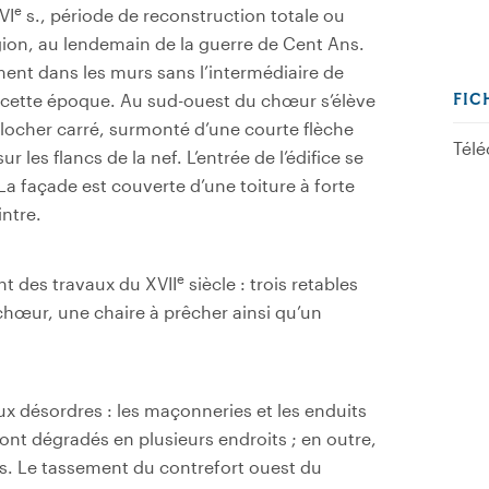
e
VI
s., période de reconstruction totale ou
gion, au lendemain de la guerre de Cent Ans.
ent dans les murs sans l’intermédiaire de
à cette époque. Au sud-ouest du chœur s’élève
FIC
locher carré, surmonté d’une courte flèche
Télé
r les flancs de la nef. L’entrée de l’édifice se
 La façade est couverte d’une toiture à forte
intre.
e
nt des travaux du XVII
siècle : trois retables
 chœur, une chaire à prêcher ainsi qu’un
x désordres : les maçonneries et les enduits
 sont dégradés en plusieurs endroits ; en outre,
res. Le tassement du contrefort ouest du