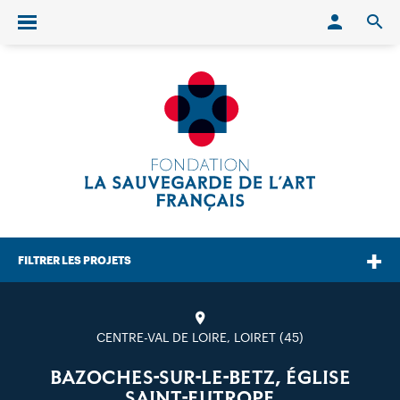
Conn
O
Ouvrir/fermer le menu
FILTRER LES PROJETS
CENTRE-VAL DE LOIRE, LOIRET (45)
BAZOCHES-SUR-LE-BETZ, ÉGLISE
SAINT-EUTROPE