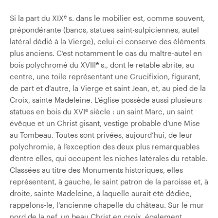
e
Si la part du XIX
s. dans le mobilier est, comme souvent,
prépondérante (bancs, statues saint-sulpiciennes, autel
latéral dédié à la Vierge), celui-ci conserve des éléments
plus anciens. C’est notamment le cas d
u maître-autel en
e
bois polychromé du XVIII
s., dont le retable abrite, au
centre, une toile représentant une Crucifixion, figurant,
de part et d’autre, la Vierge et saint Jean, et, au pied de la
Croix, sainte Madeleine. L’église possède aussi plusieurs
e
statues en bois du XVI
siècle : un saint Marc, un saint
évêque et un Christ gisant, vestige probable d’une Mise
au Tombeau. Toutes sont privées, aujourd’hui, de leur
polychromie, à l’exception des deux plus remarquables
d’entre elles, qui occupent les niches latérales du retable.
Classées au titre des Monuments historiques, elles
représentent, à gauche, le saint patron de la paroisse et, à
droite, sainte Madeleine, à laquelle aurait été dédiée,
rappelons-le, l’ancienne chapelle du château. Sur le mur
nord de la nef, un beau Christ en croix, également