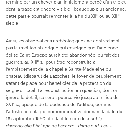
termine par un chevet plat, initialement percé d’un triplet
dont la trace est encore visible ; beaucoup plus ancienne,
e
e
cette partie pourrait remonter à la fin du XII
ou au XIII
siècle.
Ainsi, les observations archéologiques ne contredisent
pas la tradition historique qui enseigne que l’ancienne
église Saint-Eutrope aurait été abandonnée, du fait des
e
guerres, au XIII
s., pour être reconstruite à
l’emplacement de la chapelle Sainte-Madeleine du
château (disparu) de Bazoches, le foyer de peuplement
s’étant déplacé pour bénéficier de la protection du
seigneur local. La reconstruction en question, dont on
ignore le détail, se serait poursuivie jusqu’au milieu du
e
XVI
s., époque de la dédicace de l’édifice, comme
l’atteste une plaque commémorative donnant la date du
18 septembre 1550 et citant le nom de «
noble
dameoeselle Phelippe de Becheret, dame dud. lieu
».