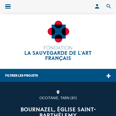
Conn
O
Ouvrir/fermer le menu
FILTRER LES PROJETS
OCCITANIE, TARN (81)
BOURNAZEL, ÉGLISE SAINT-
BARTHÉLEMY