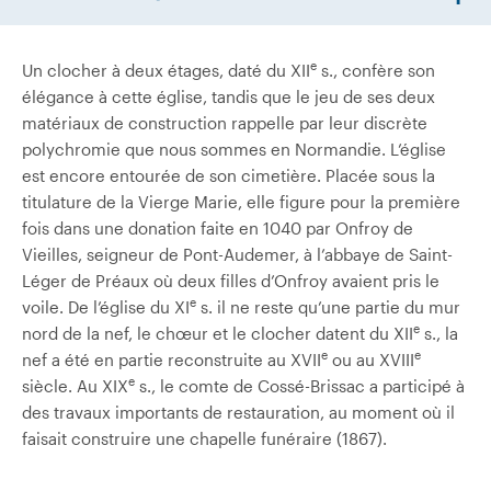
e
Un clocher à deux étages, daté du XII
s., confère son
élégance à cette église, tandis que le jeu de ses deux
matériaux de construction rappelle par leur discrète
polychromie que nous sommes en Normandie. L’église
est encore entourée de son cimetière. Placée sous la
titulature de la Vierge Marie, elle figure pour la première
fois dans une donation faite en 1040 par Onfroy de
Vieilles, seigneur de Pont-Audemer, à l’abbaye de Saint-
Léger de Préaux où deux filles d’Onfroy avaient pris le
e
voile. De l’église du XI
s. il ne reste qu’une partie du mur
e
nord de la nef, le chœur et le clocher datent du XII
s., la
e
e
nef a été en partie reconstruite au XVII
ou au XVIII
e
siècle. Au XIX
s., le comte de Cossé-Brissac a participé à
des travaux importants de restauration, au moment où il
faisait construire une chapelle funéraire (1867).