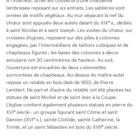
À l’intérieur, la nef est couverte d’une charpente
lambrissée reposant sur six entraits. Les sablières sont
ornées de motifs végétaux. Au mur séparant la nef du
e
chœur sont appuyés deux autels datant du XIX
s., dédiés
à saint Nicolas et à saint Joseph. Les voûtes du chœur, sur
croisées d’ogives, reposent sur des piles à colonnes
engagées, par l’intermédiaire de tailloirs cubiques et de
chapiteaux figurés ; les bases des colonnes à décor
annulaire ont 30 centimètres de hauteur. Au sud,
l’ouverture est encadrée de deux colonnettes
surmontées de chapiteaux. Au-dessus du maître-autel
repose un retable en bois daté de 1655, de Pierre
Lambert. De part et d’autre du retable ont été placées les
statues de saint Michel et de saint Jean à la Coupe.
L’église contient également plusieurs statues en pierre du
e
XVI
siècle : un groupe figurant saint Côme et saint
e
Damien (XVI
s.), sainte Clotilde, sainte Catherine, la
e
Trinité, et un saint Sébastien en bois du XVII
siècle.