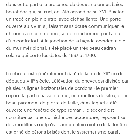
dans cette partie la présence de deux anciennes baies
e
bouchées qui, au sud, ont été agrandies au XVIII
, selon
un tracé en plein cintre, avec clef saillante. Une porte
e
ouverte au XVIII
s., faisant sans doute communiquer le
chœur avec le cimetière, a été condamnée par l’ajout
d’un contrefort. À la jonction de la façade occidentale et
du mur méridional, a été placé un très beau cadran
solaire qui porte les dates de 1697 et 1760.
e
Le chœur est généralement daté de la fin du XII
ou du
e
début du XIII
siècle. L’élévation du chevet est divisée par
plusieurs lignes horizontales de cordons ; le premier
sépare la partie basse du mur, en moellons de silex, et un
beau parement de pierre de taille, dans lequel a été
ouverte une fenêtre de type roman ; le second est
constitué par une corniche peu accentuée, reposant sur
des modillons sculptés. L’arc en plein cintre de la fenêtre
est orné de bâtons brisés dont le systématisme paraît