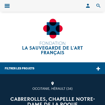
Conn
O
Ouvrir/fermer le menu
FILTRER LES PROJETS
OCCITANIE, HÉRAULT (34)
CABREROLLES, CHAPELLE NOTRE-
DAME DE LA ROQUE