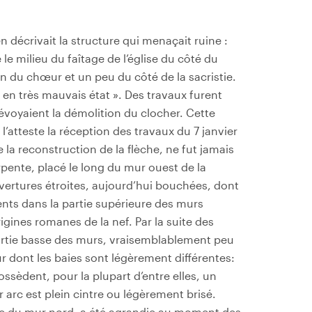
n décrivait la structure qui menaçait ruine :
le milieu du faîtage de l’église du côté du
n du chœur et un peu du côté de la sacristie.
 en très mauvais état ». Des travaux furent
voyaient la démolition du clocher. Cette
’atteste la réception des travaux du 7 janvier
e la reconstruction de la flèche, ne fut jamais
rpente, placé le long du mur ouest de la
uvertures étroites, aujourd’hui bouchées, dont
nts dans la partie supérieure des murs
igines romanes de la nef. Par la suite des
rtie basse des murs, vraisemblablement peu
 dont les baies sont légèrement différentes:
ossèdent, pour la plupart d’entre elles, un
ur arc est plein cintre ou légèrement brisé.
ère du mur nord, a été agrandie au moment des