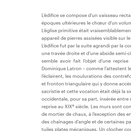
L’édifice se compose d’un vaisseau rectan
époques ultérieures le chœur d’un volum
L’église primitive était vraisemblablemen
appareil de pierres assisées visible sur l
L’édifice fut par la suite agrandi par l
une travée droite et d’une abside semi-cir
semble avoir fait l’objet d’une repris
Dominique Latron – comme l’attestent l
l’éclairent, les moulurations des contrefo
et fronton triangulaire qui y donne accès
sacristie et cette vocation était déjà la
occidentale, pour sa part, insérée entre
e
reprise au XIX
siècle. Les murs sont con
de mortier de chaux, à l’exception des 
des chaînages d’angle et de certaines pa
tuiles plates mécaniques. Un clocher cour