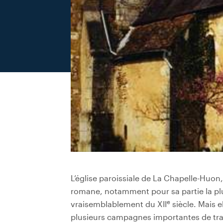
L’église paroissiale de La Chapelle-Huon
romane, notamment pour sa partie la plu
e
vraisemblablement du XII
siècle. Mais e
plusieurs campagnes importantes de tr