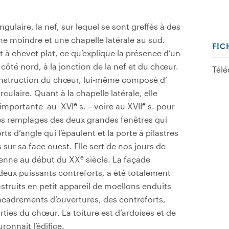
gulaire, la nef, sur lequel se sont greffés à des
e moindre et une chapelle latérale au sud.
FIC
t à chevet plat, ce qu’explique la présence d’un
e côté nord, à la jonction de la nef et du chœur.
Télé
a construction du chœur, lui-même composé d’
culaire. Quant à la chapelle latérale, elle
e
e
e importante au XVI
s. – voire au XVII
s. pour
es remplages des deux grandes fenêtres qui
rts d’angle qui l’épaulent et la porte à pilastres
 sur sa face ouest. Elle sert de nos jours de
e
 sienne au début du XX
siècle. La façade
 deux puissants contreforts, a été totalement
struits en petit appareil de moellons enduits
encadrements d’ouvertures, des contreforts,
rties du chœur. La toiture est d’ardoises et de
onnait l’édifice.