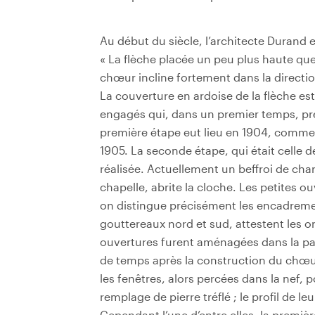
Au début du siècle, l’architecte Durand e
« La flèche placée un peu plus haute que 
chœur incline fortement dans la directio
La couverture en ardoise de la flèche est
engagés qui, dans un premier temps, pré
première étape eut lieu en 1904, comme l
1905. La seconde étape, qui était celle d
réalisée. Actuellement un beffroi de cha
chapelle, abrite la cloche. Les petites o
on distingue précisément les encadreme
gouttereaux nord et sud, attestent les or
ouvertures furent aménagées dans la pa
de temps après la construction du chœur
les fenêtres, alors percées dans la nef, p
remplage de pierre tréflé ; le profil de le
Cependant l’une d’entre elles, la premi