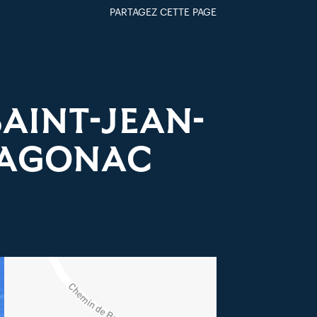
PARTAGEZ CETTE PAGE
FACEBOOK
TWITTER
GOOGLE+
PAR MAIL
SAINT-JEAN-
D’AGONAC