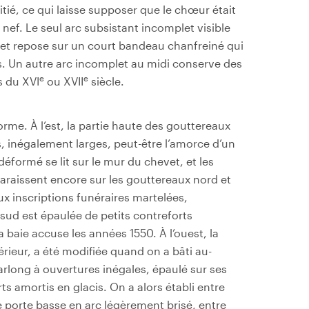
ié, ce qui laisse supposer que le chœur était
a nef. Le seul arc subsistant incomplet visible
et repose sur un court bandeau chanfreiné qui
es. Un autre arc incomplet au midi conserve des
e
e
s du XVI
ou XVII
siècle.
orme. À l’est, la partie haute des gouttereaux
, inégalement larges, peut-être l’amorce d’un
déformé se lit sur le mur du chevet, et les
paraissent encore sur les gouttereaux nord et
ux inscriptions funéraires martelées,
sud est épaulée de petits contreforts
baie accuse les années 1550. À l’ouest, la
térieur, a été modifiée quand on a bâti au-
arlong à ouvertures inégales, épaulé sur ses
s amortis en glacis. On a alors établi entre
porte basse en arc légèrement brisé, entre