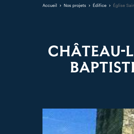
Accueil
Nos projets
Édifice
Église Sai
CHÂTEAU-L’
BAPTIST