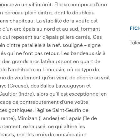
onserve un vif intérêt. Elle se compose d’une
n berceau plein cintre, dont le doubleau
ns chapiteau. La stabilité de la voûte est
 d’un arc épais au nord et au sud, formant
FIC
ui reposent sur d’épais piliers carrés. Ces
Télé
n cintre parallèle à la nef, souligné – signe
és qui ne font pas retour. Les bandeaux sis à
t des grands arcs latéraux sont en quart de
 de l’architecte en Limousin, où ce type de
ème de voûtement qu’on vient de décrire se voit
aye (Creuse), des Salles-Lavauguyon et
ultier (Indre), alors qu’il est exceptionnel en
ficace de contrebutement d’une voûte
es gothiques, l’église Saint-Seurin de
rente), Mimizan (Landes) et Lapaïs (île de
fortement exhaussé, ce qui altère les
 bases, met les croix de consécration