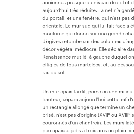
anciennes presque au niveau du sol et 
aujourd’hui très réduite. La nef n’a gar
du portail, et une fenêtre, qui n’est pas
orientale. Le mur sud qui lui fait face a 
moulurée qui donne sur une grande chap
d’ogives retombe sur des colonnes d’an
décor végétal médiocre. Elle s’éclaire d
Renaissance mutilé, à gauche duquel on 
effigies de fous martelées, et, au-dessou
ras du sol.
Un mur épais tardif, percé en son milieu 
hauteur, sépare aujourd’hui cette nef d
un rectangle allongé que termine un che
e
e
brisé, n’est pas d’origine (XVII
ou XVIII
s
couronnés d’un chanfrein. Les murs laté
peu épaisse jadis à trois arcs en plein ci