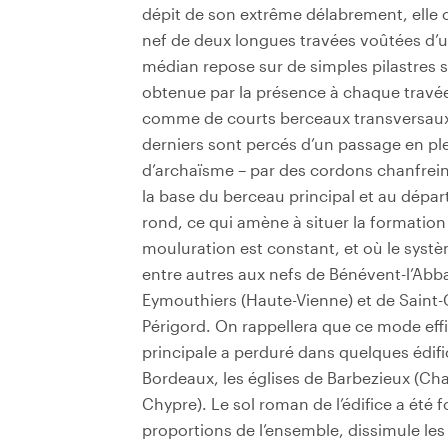
dépit de son extrême délabrement, elle c
nef de deux longues travées voûtées d’u
médian repose sur de simples pilastres sa
obtenue par la présence à chaque travée
comme de courts berceaux transversaux q
derniers sont percés d’un passage en plei
d’archaïsme – par des cordons chanfrein
la base du berceau principal et au dépar
rond, ce qui amène à situer la formation
mouluration est constant, et où le syst
entre autres aux nefs de Bénévent-l’Abb
Eymouthiers (Haute-Vienne) et de Saint-Ga
Périgord. On rappellera que ce mode ef
principale a perduré dans quelques édific
Bordeaux, les églises de Barbezieux (Cha
Chypre). Le sol roman de l’édifice a été 
proportions de l’ensemble, dissimule les