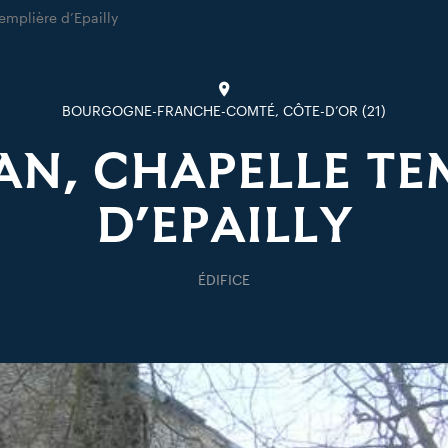
emplière d’Epailly
BOURGOGNE-FRANCHE-COMTÉ, CÔTE-D’OR (21)
N, CHAPELLE TE
D’EPAILLY
ÉDIFICE