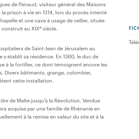
gues de Pairaud, visiteur général des Maisons
a prison à vie en 1314, lors du procès intenté
chapelle et une cave à usage de cellier, située
e
, construit au XIX
siècle.
FIC
Télé
ospitaliers de Saint-Jean de Jérusalem au
 y établit sa résidence. En 1360, le duc de
e à la fortifier, ce dont témoignent encore les
s. Divers bâtiments, grange, colombier,
tent cette installation.
rdre de Malte jusqu’à la Révolution. Vendue
sera acquise par une famille de Rhénanie en
llement à la remise en valeur du site et à la