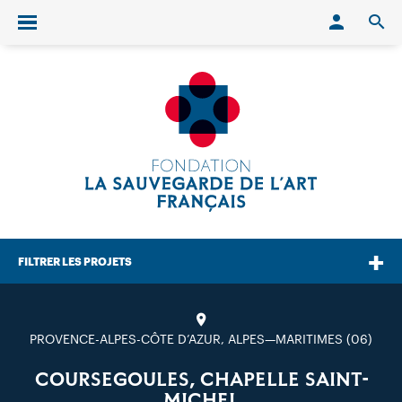
Conn
O
Ouvrir/fermer le menu
FILTRER LES PROJETS
PROVENCE-ALPES-CÔTE D’AZUR, ALPES—MARITIMES (06)
COURSEGOULES, CHAPELLE SAINT-
MICHEL