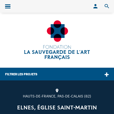
Conn
O
Ouvrir/fermer le menu
FILTRER LES PROJETS
HAUTS-DE-FRANCE, PAS-DE-CALAIS (62)
ELNES, ÉGLISE SAINT-MARTIN