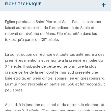
FICHE TECHNIQUE
Église paroissiale Saint-Pierre-et-Saint-Paul. La paroisse
faisait autrefois partie de l’archidiaconé de Sablé et
relevait de l’évêché du Mans. Elle n’est citée dans les
e
textes qu’à partir du XII
siècle.
La construction de l’édifice est toutefois antérieure à ces
premières mentions et remonte à la première moitié du
e
XI
siècle. Il subsiste de cette église primitive la plus
grande partie de la nef, dont le mur sud présente une
baie étroite, en plein cintre, appareillée en grès roussard.
Le mur nord s’écroula en partie en 1558 et fut reconstruit
peu après.
Au sud, à la jonction de la nef et du chœur, le clocher fut
e
ajouté au XII
siècle. C’est une tour massive soutenue aux