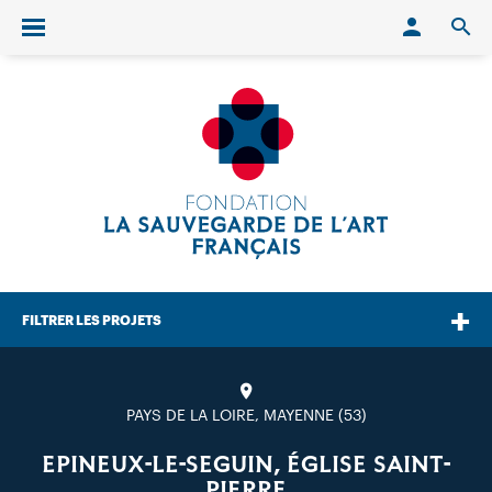
Conn
O
Ouvrir/fermer le menu
FILTRER LES PROJETS
PAYS DE LA LOIRE, MAYENNE (53)
EPINEUX-LE-SEGUIN, ÉGLISE SAINT-
PIERRE