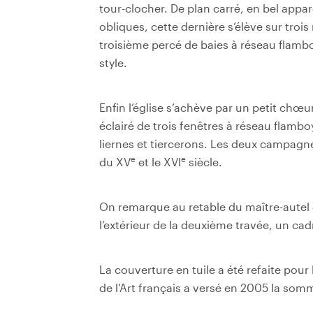
tour-clocher. De plan carré, en bel appar
obliques, cette dernière s’élève sur troi
troisième percé de baies à réseau flam
style.
Enfin l’église s’achève par un petit chœur
éclairé de trois fenêtres à réseau flam
liernes et tiercerons. Les deux campagn
e
e
du XV
et le XVI
siècle.
On remarque au retable du maître-autel de
l’extérieur de la deuxième travée, un cad
La couverture en tuile a été refaite pou
de l’Art français a versé en 2005 la som