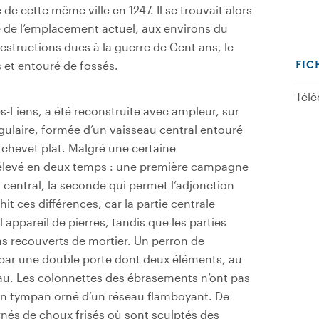
de cette même ville en 1247. Il se trouvait alors
e de l’emplacement actuel, aux environs du
structions dues à la guerre de Cent ans, le
s et entouré de fossés.
FIC
Télé
-ès-Liens, a été reconstruite avec ampleur, sur
ngulaire, formée d’un vaisseau central entouré
 chevet plat. Malgré une certaine
é élevé en deux temps : une première campagne
 central, la seconde qui permet l’adjonction
it ces différences, car la partie centrale
 appareil de pierres, tandis que les parties
ns recouverts de mortier. Un perron de
 par une double porte dont deux éléments, au
eau. Les colonnettes des ébrasements n’ont pas
un tympan orné d’un réseau flamboyant. De
ornés de choux frisés où sont sculptés des