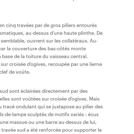
en cinq travées par de gros piliers entourés
ismatiques, au-dessus d’une haute plinthe. De
emblable, ouvrent sur les collatéraux. Au-
 car la couverture des bas-côtés monte
 base de la toiture du vaisseau central.
sur croisée d’ogives, recoupée par une lierne
clef de voûte.
 sud sont éclairées directement par des
elles sont voûtées sur croisée d’ogives. Mais
u tracé ondulant qui se juxtapose au pilier des
uls-de-lampe sculptés de motifs variés : écus
 une massue ou une barre au-dessus de lui,
 travée sud a été renforcée pour supporter la