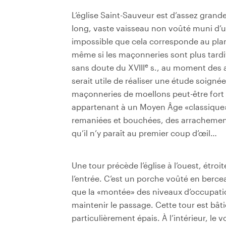
L’église Saint-Sauveur est d’assez gran
long, vaste vaisseau non voûté muni d’une
impossible que cela corresponde au plan 
même si les maçonneries sont plus tardiv
e
sans doute du XVIII
s., au moment des a
serait utile de réaliser une étude soignée
maçonneries de moellons peut-être fort 
appartenant à un Moyen Âge «classique»
remaniées et bouchées, des arrachements 
qu’il n’y paraît au premier coup d’œil…
Une tour précède l’église à l’ouest, étroi
l’entrée. C’est un porche voûté en bercea
que la «montée» des niveaux d’occupation
maintenir le passage. Cette tour est bâtie
particulièrement épais. À l’intérieur, le 