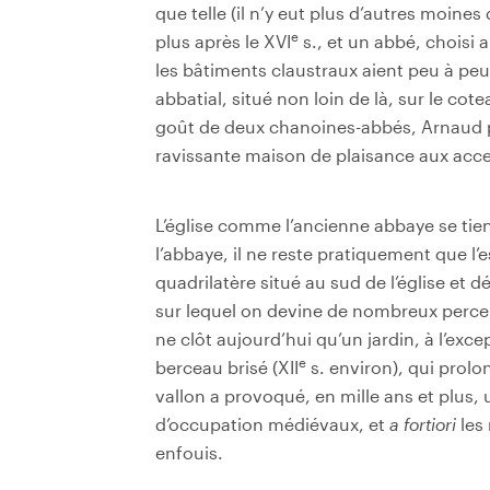
que telle (il n’y eut plus d’autres moine
e
plus après le XVI
s., et un abbé, choisi 
les bâtiments claustraux aient peu à peu d
abbatial, situé non loin de là, sur le cote
goût de deux chanoines-abbés, Arnaud p
ravissante maison de plaisance aux acc
L’église comme l’ancienne abbaye se tie
l’abbaye, il ne reste pratiquement que l’
quadrilatère situé au sud de l’église et 
sur lequel on devine de nombreux perc
ne clôt aujourd’hui qu’un jardin, à l’exc
e
berceau brisé (XII
s. environ), qui prolon
vallon a provoqué, en mille ans et plus, 
d’occupation médiévaux, et
a fortiori
les
enfouis.