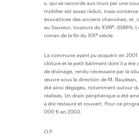
s. qui se raccorde aux murs par une cou
mobilier est assez réduit, mais conserve 
évocatrices des anciens chanoines, et, c
e
au Sauveur, toujours du XVIII
. (ISMH). 
e
roman de la fin du XIX
siècle.
La commune ayant pu acquérir en 2001 le
clôture et le petit bâtiment dont il a é
de drainage, rendu nécessaire par la situ
œuvre sous la direction de M. Baudean, a
été ainsi dégagés, notamment autour du
réalisés. Un drain périphérique a été am
a été restauré et couvert. Pour ce progr
000 € en 2003.
O.P.