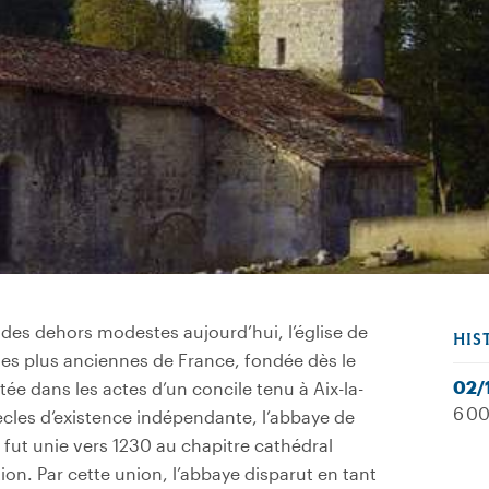
des dehors modestes aujourd’hui, l’église de
HIS
les plus anciennes de France, fondée dès le
02/
itée dans les actes d’un concile tenu à Aix-la-
6 00
ècles d’existence indépendante, l’abbaye de
) fut unie vers 1230 au chapitre cathédral
ion. Par cette union, l’abbaye disparut en tant