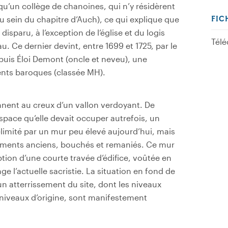
s qu’un collège de chanoines, qui n’y résidèrent
au sein du chapitre d’Auch), ce qui explique que
FIC
isparu, à l’exception de l’église et du logis
Télé
au. Ce dernier devint, entre 1699 et 1725, par le
uis Éloi Demont (oncle et neveu), une
ents baroques (classée MH).
nnent au creux d’un vallon verdoyant. De
espace qu’elle devait occuper autrefois, un
délimité par un mur peu élevé aujourd’hui, mais
ements anciens, bouchés et remaniés. Ce mur
eption d’une courte travée d’édifice, voûtée en
ge l’actuelle sacristie. La situation en fond de
un atterrissement du site, dont les niveaux
 niveaux d’origine, sont manifestement