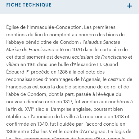
FICHE TECHNIQUE
Église de l’Immaculée-Conception. Les premières
mentions du lieu le comptent au nombre des biens de
l’abbaye bénédictine de Condom : l’
alaudus Sanctae
Mariae de Franciscano
cité en 1076 dans le cartulaire de
cet établissement est devenu
ecclesiam de Franciscano et
villam
en 1161 dans une bulle d’Alexandre III. Quand
er
Édouard I
procède en 1286 à la collecte des
reconnaissances d’hommages de l’Agenais, le
castrum
de
Francescas est sous la double seigneurie de ce roi et de
l’abbé de Condom, dont la part, passée à l’évêque du
nouveau diocèse créé en 1317, fut vendue aux enchères à
e
la fin du XVI
siècle. L’emprise anglaise, pourtant bien
établie par l’annexion de la ville à la couronne en 1318 et
confirmée en 1340, fut liquidée par l’accord conclu en
1369 entre Charles V et le comte d’Armagnac. Le logis de
La Hire, compagnon d’armes de Jeanne d’Arc, rappelle