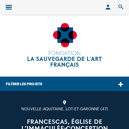
Conn
O
Ouvrir/fermer le menu
FILTRER LES PROJETS
NOUVELLE-AQUITAINE, LOT-ET-GARONNE (47)
FRANCESCAS, ÉGLISE DE
L’IMMACULÉE-CONCEPTION