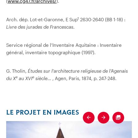
(
www.cg47.fr/archives/
).
t
Arch. dép. Lot-et-Garonne, E Sup
2630-2640 (BB 1-18) :
Livre des jurades de Francescas
.
Service régional de l’Inventaire Aquitaine : Inventaire
général, inventaire topographique (1997).
G. Tholin,
Études sur l’architecture religieuse de l’Agenais
e
e
du X
au XVI
siècle
… , Agen, Paris, 1874, p. 247-248.
LE PROJET EN IMAGES
Previous
Next
Fullscre