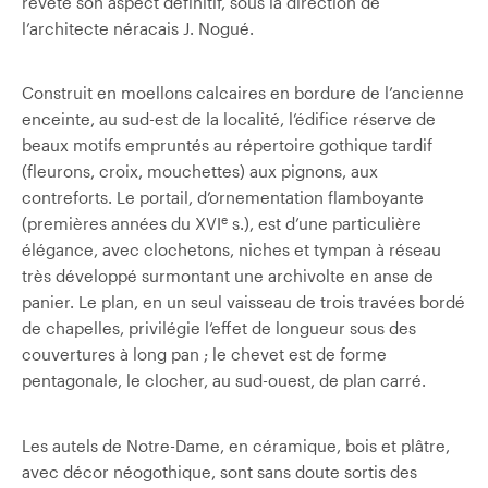
revête son aspect définitif, sous la direction de
l’architecte néracais J. Nogué.
Construit en moellons calcaires en bordure de l’ancienne
enceinte, au sud-est de la localité, l’édifice réserve de
beaux motifs empruntés au répertoire gothique tardif
(fleurons, croix, mouchettes) aux pignons, aux
contreforts. Le portail, d’ornementation flamboyante
e
(premières années du XVI
s.), est d’une particulière
élégance, avec clochetons, niches et tympan à réseau
très développé surmontant une archivolte en anse de
panier. Le plan, en un seul vaisseau de trois travées bordé
de chapelles, privilégie l’effet de longueur sous des
couvertures à long pan ; le chevet est de forme
pentagonale, le clocher, au sud-ouest, de plan carré.
Les autels de Notre-Dame, en céramique, bois et plâtre,
avec décor néogothique, sont sans doute sortis des