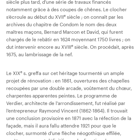
siècle plus tard, d’une série de travaux financés
notamment grâce à des coupes de chênes. Le clocher
e
s’écroule au début du XVII
siècle ; on connaît par les
archives du chapitre de Condom le nom des deux
maîtres maçons, Bernard Marcon et David, qui furent
chargés de le rebâtir en 1624 moyennant 1750 livres ; on
e
dut intervenir encore au XVIII
siècle. On procédait, après
1675, au lambrissage de la nef.
e
Le XIX
s. greffa sur cet héritage tourmenté un ample
projet de rénovation : en 1861, ouvertures des chapelles
recoupées par une double arcade, voûtement du chœur,
charpentes apparentes peintes. Le programme de
Verdier, architecte de l’arrondissement, fut réalisé par
l’entrepreneur Raymond Vincent (1862-1864). Il trouvait
une conclusion provisoire en 1871 avec la réfection de la
façade, mais il aura fallu attendre 1921 pour que le
clocher, surmonté d’une flèche néogothique effilée,