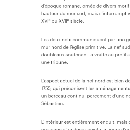
d’époque romane, ornée de divers motifs
hauteur du mur sud, mais s’interrompt ve
e
e
XVI
ou XVII
siècle.
Les deux nefs communiquent par une gr
mur nord de l’église primitive. La nef su
doubleaux soutenant la voûte au profil 
une tribune.
L’aspect actuel de la nef nord est bien d
1755, qui préconisent les aménagements 
un berceau continu, percement d’une nou
Sébastien.
L’intérieur est entièrement enduit, mais
présence d’un décor peint ; la figure d’u