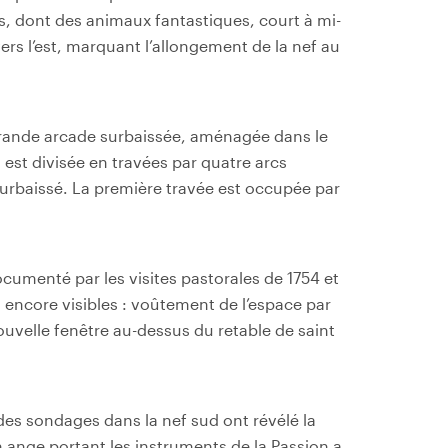
, dont des animaux fantastiques, court à mi-
rs l’est, marquant l’allongement de la nef au
ande arcade surbaissée, aménagée dans le
d est divisée en travées par quatre arcs
surbaissé. La première travée est occupée par
ocumenté par les visites pastorales de 1754 et
encore visibles : voûtement de l’espace par
velle fenêtre au-dessus du retable de saint
 des sondages dans la nef sud ont révélé la
n ange portant les instruments de la Passion a