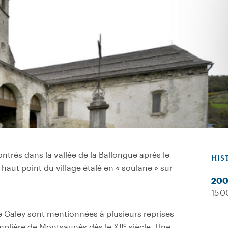
ontrés dans la vallée de la Ballongue après le
HIS
s haut point du village étalé en « soulane » sur
20
15 0
e Galey sont mentionnées à plusieurs reprises
e
mplière de Montsaunès dès le XII
siècle. Une