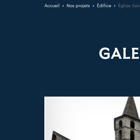
Accueil
Nos projets
Édifice
Église Sai
GALE