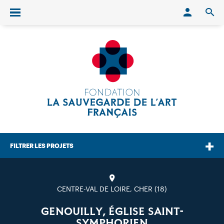
Conn
O
Ouvrir/fermer le menu
FILTRER LES PROJETS
CENTRE-VAL DE LOIRE, CHER (18)
GENOUILLY, ÉGLISE SAINT-
SYMPHORIEN