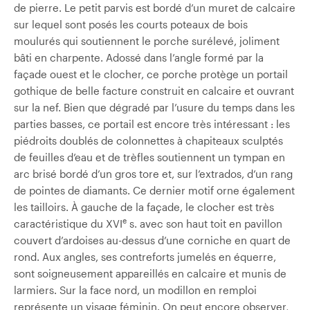
de pierre. Le petit parvis est bordé d’un muret de calcaire
sur lequel sont posés les courts poteaux de bois
moulurés qui soutiennent le porche surélevé, joliment
bâti en charpente. Adossé dans l’angle formé par la
façade ouest et le clocher, ce porche protège un portail
gothique de belle facture construit en calcaire et ouvrant
sur la nef. Bien que dégradé par l’usure du temps dans les
parties basses, ce portail est encore très intéressant : les
piédroits doublés de colonnettes à chapiteaux sculptés
de feuilles d’eau et de trèfles soutiennent un tympan en
arc brisé bordé d’un gros tore et, sur l’extrados, d’un rang
de pointes de diamants. Ce dernier motif orne également
les tailloirs. À gauche de la façade, le clocher est très
e
caractéristique du XVI
s. avec son haut toit en pavillon
couvert d’ardoises au-dessus d’une corniche en quart de
rond. Aux angles, ses contreforts jumelés en équerre,
sont soigneusement appareillés en calcaire et munis de
larmiers. Sur la face nord, un modillon en remploi
représente un visage féminin. On peut encore observer,