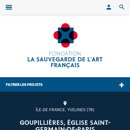
Conn
O
Ouvrir/fermer le menu
FILTRER LES PROJETS
ÎLE-DE-FRANCE, YVELINES (78)
GOUPILLIÈRES, ÉGLISE SAINT-
GERMAIN-DE-PARIS