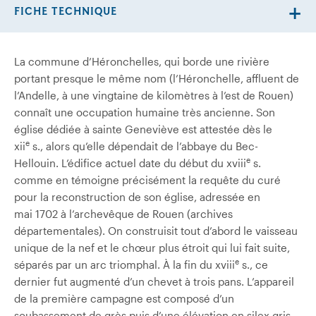
FICHE TECHNIQUE
La commune d’Héronchelles, qui borde une rivière
portant presque le même nom (l’Héronchelle, affluent de
l’Andelle, à une vingtaine de kilomètres à l’est de Rouen)
connaît une occupation humaine très ancienne. Son
église dédiée à sainte Geneviève est attestée dès le
e
xii
s., alors qu’elle dépendait de l’abbaye du Bec-
e
Hellouin. L’édifice actuel date du début du xviii
s.
comme en témoigne précisément la requête du curé
pour la reconstruction de son église, adressée en
mai 1702 à l’archevêque de Rouen (archives
départementales). On construisit tout d’abord le vaisseau
unique de la nef et le chœur plus étroit qui lui fait suite,
e
séparés par un arc triomphal. À la fin du xviii
s., ce
dernier fut augmenté d’un chevet à trois pans. L’appareil
de la première campagne est composé d’un
soubassement de grès puis d’une élévation en silex gris