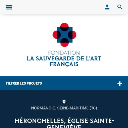
Conn
O
Ouvrir/fermer le menu
FILTRER LES PROJETS
NORMANDIE, SEINE-MARITIME (76)
HÉRONCHELLES, ÉGLISE SAINTE-
GENEVIÈVE