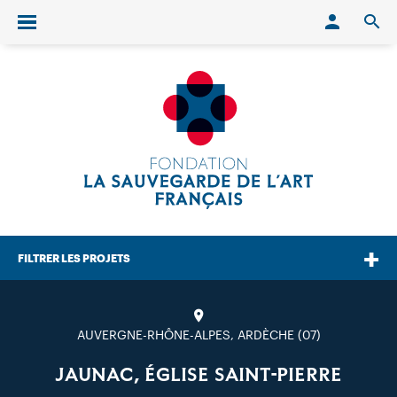
Conn
O
Ouvrir/fermer le menu
FILTRER LES PROJETS
AUVERGNE-RHÔNE-ALPES, ARDÈCHE (07)
JAUNAC, ÉGLISE SAINT-PIERRE