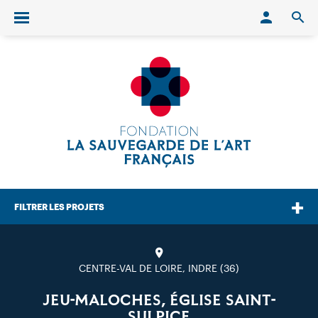
Conn
O
Ouvrir/fermer le menu
FILTRER LES PROJETS
CENTRE-VAL DE LOIRE, INDRE (36)
JEU-MALOCHES, ÉGLISE SAINT-
SULPICE