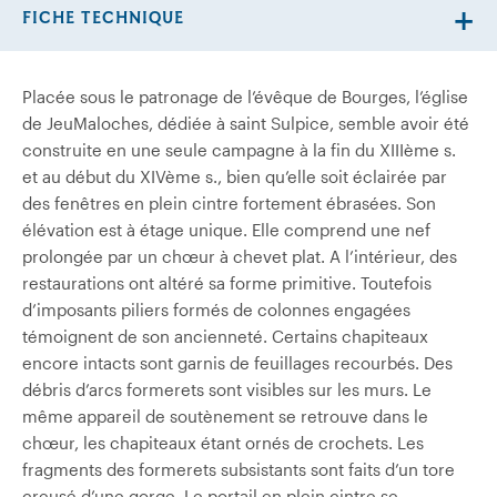
FICHE TECHNIQUE
Placée sous le patronage de l’évêque de Bourges, l’église
de Jeu­Maloches, dédiée à saint Sulpice, semble avoir été
construite en une seule campagne à la fin du XIIIème s.
et au début du XIVème s., bien qu’elle soit éclairée par
des fenêtres en plein cintre fortement ébrasées. Son
élévation est à étage unique. Elle comprend une nef
prolongée par un chœur à chevet plat. A l’intérieur, des
restaurations ont altéré sa forme primitive. Toutefois
d’imposants piliers formés de colonnes engagées
témoignent de son ancienneté. Certains chapiteaux
encore intacts sont garnis de feuillages recourbés. Des
débris d’arcs formerets sont visibles sur les murs. Le
même appareil de soutènement se retrouve dans le
chœur, les chapiteaux étant ornés de crochets. Les
fragments des formerets subsistants sont faits d’un tore
creusé d’une gorge. Le portail en plein cintre se