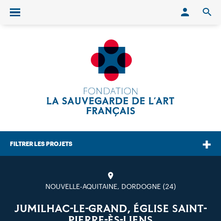
Conn
O
Ouvrir/fermer le menu
FILTRER LES PROJETS
NOUVELLE-AQUITAINE, DORDOGNE (24)
JUMILHAC-LE-GRAND, ÉGLISE SAINT-
PIERRE-ÈS-LIENS