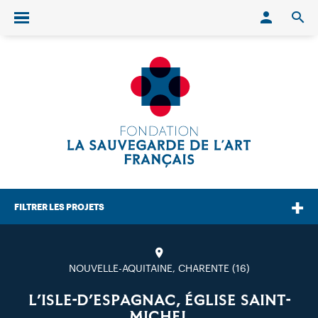
Conn
O
Ouvrir/fermer le menu
FILTRER LES PROJETS
NOUVELLE-AQUITAINE, CHARENTE (16)
L’ISLE-D’ESPAGNAC, ÉGLISE SAINT-
MICHEL