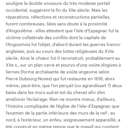
souligne la double voussure du très modeste portail
occidental, suggèrent la fin du XIIe siècle. Mais les
réparations, réfections et reconstructions partielles,
furent nombreuses, liées sans doute à la proximité
d’Angoulême : elles attestent que l’Isle-d’Espagnac fut la
victime collatérale des conflits dont la capitale de
l’Angoumois fut l’objet, d’abord durant les guerres franco-
anglaises, puis au cours des luttes religieuses du XVIe
siècle. Ainsi le chœur fut-il reconstruit, probablement au
XVe s., sur un plan carré et pourvu d’une voûte d’ogives à
liernes (forme archaïsante de voûte angevine selon
Pierre Dubourg-Noves) qui fut restaurée en 1618, alors
même, peut-être, que l’on perçait (ou agrandissait ?) deux
baies dans les murs sud et est du chevet afin d’en
améliorer l’éclairage. Rien ne montre mieux, d’ailleurs,
l’histoire compliquée de l’église de l’Isle-d’Espagnac que
l’examen de la partie inférieure des murs de la nef : au
nord, à l’extérieur, un enfeu, soigneusement appareillé, a
été construit en même temps que le massif qui contient