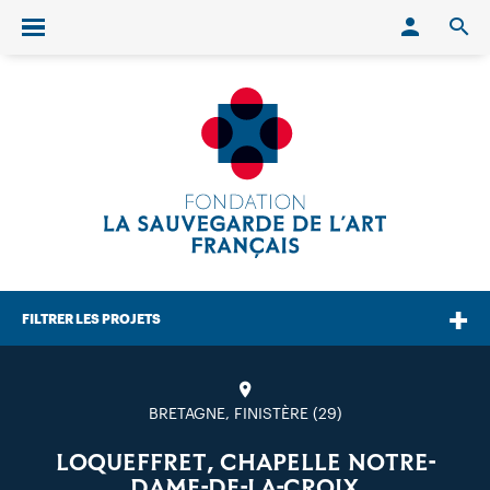
Conn
O
Ouvrir/fermer le menu
FILTRER LES PROJETS
BRETAGNE, FINISTÈRE (29)
LOQUEFFRET, CHAPELLE NOTRE-
DAME-DE-LA-CROIX