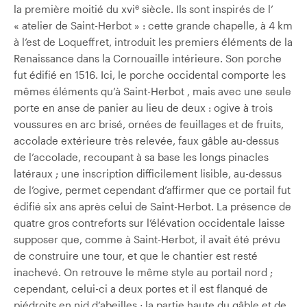
e
la première moitié du xvi
siècle. Ils sont inspirés de l’
« atelier de Saint-Herbot » : cette grande chapelle, à 4 km
à l’est de Loqueffret, introduit les premiers éléments de la
Renaissance dans la Cornouaille intérieure. Son porche
fut édifié en 1516. Ici, le porche occidental comporte les
mêmes éléments qu’à Saint-Herbot , mais avec une seule
porte en anse de panier au lieu de deux : ogive à trois
voussures en arc brisé, ornées de feuillages et de fruits,
accolade extérieure très relevée, faux gâble au-dessus
de l’accolade, recoupant à sa base les longs pinacles
latéraux ; une inscription difficilement lisible, au-dessus
de l’ogive, permet cependant d’affirmer que ce portail fut
édifié six ans après celui de Saint-Herbot. La présence de
quatre gros contreforts sur l’élévation occidentale laisse
supposer que, comme à Saint-Herbot, il avait été prévu
de construire une tour, et que le chantier est resté
inachevé. On retrouve le même style au portail nord ;
cependant, celui-ci a deux portes et il est flanqué de
piédroits en nid d’abeilles ; la partie haute du gâble et de