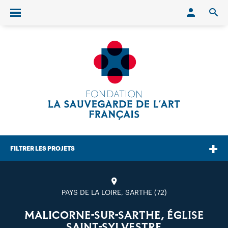
Conn
O
Ouvrir/fermer le menu
FILTRER LES PROJETS
PAYS DE LA LOIRE, SARTHE (72)
MALICORNE-SUR-SARTHE, ÉGLISE
SAINT-SYLVESTRE