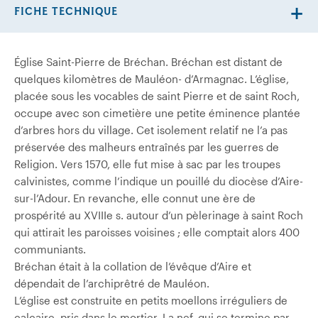
FICHE TECHNIQUE
Église Saint-Pierre de Bréchan. Bréchan est distant de
quelques kilomètres de Mauléon- d’Armagnac. L’église,
placée sous les vocables de saint Pierre et de saint Roch,
occupe avec son cimetière une petite éminence plantée
d’arbres hors du village. Cet isolement relatif ne l’a pas
préservée des malheurs entraînés par les guerres de
Religion. Vers 1570, elle fut mise à sac par les troupes
calvinistes, comme l’indique un pouillé du diocèse d’Aire-
sur-l’Adour. En revanche, elle connut une ère de
prospérité au XVIIIe s. autour d’un pèlerinage à saint Roch
qui attirait les paroisses voisines ; elle comptait alors 400
communiants.
Bréchan était à la collation de l’évêque d’Aire et
dépendait de l’archiprêtré de Mauléon.
L’église est construite en petits moellons irréguliers de
calcaire, pris dans le mortier. La nef, qui se termine par