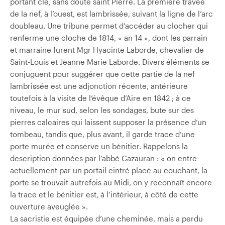
portant clé, sans doute saint Pierre. La première travée
de la nef, à l’ouest, est lambrissée, suivant la ligne de l’arc
doubleau. Une tribune permet d’accéder au clocher qui
renferme une cloche de 1814, « an 14 », dont les parrain
et marraine furent Mgr Hyacinte Laborde, chevalier de
Saint-Louis et Jeanne Marie Laborde. Divers éléments se
conjuguent pour suggérer que cette partie de la nef
lambrissée est une adjonction récente, antérieure
toutefois à la visite de l’évêque d’Aire en 1842 ; à ce
niveau, le mur sud, selon les sondages, bute sur des
pierres calcaires qui laissent supposer la présence d’un
tombeau, tandis que, plus avant, il garde trace d’une
porte murée et conserve un bénitier. Rappelons la
description données par l’abbé Cazauran : « on entre
actuellement par un portail cintré placé au couchant, la
porte se trouvait autrefois au Midi, on y reconnaît encore
la trace et le bénitier est, à l’intérieur, à côté de cette
ouverture aveuglée ».
La sacristie est équipée d’une cheminée, mais a perdu