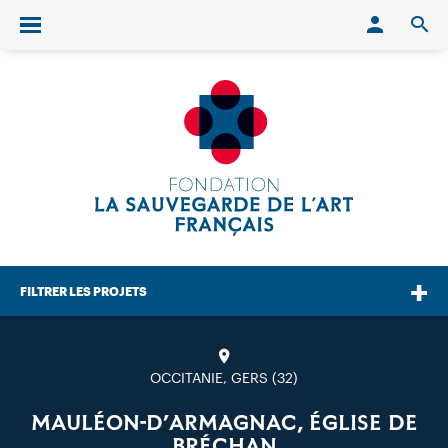
Conn
O
Ouvrir/fermer le menu
FILTRER LES PROJETS
OCCITANIE, GERS (32)
MAULÉON-D’ARMAGNAC, ÉGLISE DE
BRÉCHAN