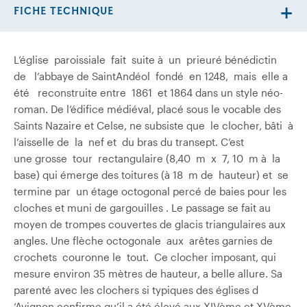
FICHE TECHNIQUE
L’église paroissiale fait suite à un prieuré bénédictin
de l’abbaye de Saint­Andéol fondé en 1248, mais elle a
été reconstruite entre 1861 et 1864 dans un style néo-
roman. De l’édifice médiéval, placé sous le vocable des
Saints Nazaire et Celse, ne subsiste que le clocher, bâti à
l’aisselle de la nef et du bras du transept. C’est
une grosse tour rectangulaire (8,40 m x 7, 10 m à la
base) qui émerge des toitures (à 18 m de hauteur) et se
termine par un étage octogonal percé de baies pour les
cloches et muni de gargouilles . Le passage se fait au
moyen de trompes couvertes de glacis triangulaires aux
angles. Une flèche octogonale aux arêtes garnies de
crochets couronne le tout. Ce clocher imposant, qui
mesure environ 35 mètres de hauteur, a belle allure. Sa
parenté avec les clochers si typiques des églises d
‘Avignon confirme qu’il a été élevé aux XIVème et XVème