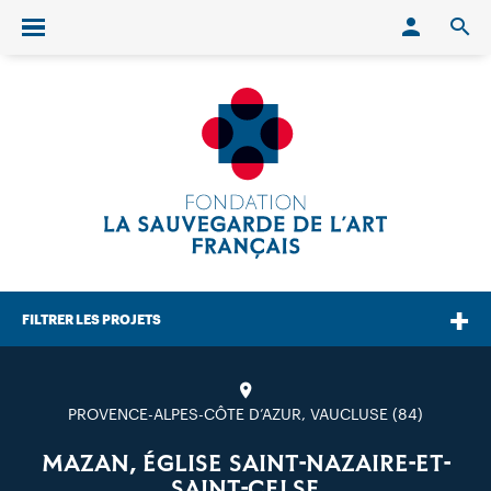
Conn
O
Ouvrir/fermer le menu
FILTRER LES PROJETS
PROVENCE-ALPES-CÔTE D’AZUR, VAUCLUSE (84)
MAZAN, ÉGLISE SAINT-NAZAIRE-ET-
SAINT-CELSE