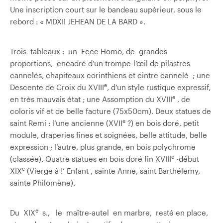
Une inscription court sur le bandeau supérieur, sous le
rebord : « MDXII JEHEAN DE LA BARD ».
Trois tableaux : un Ecce Homo, de grandes
proportions, encadré d’un trompe-l’œil de pilastres
cannelés, chapiteaux corinthiens et cintre cannelé ; une
e
Descente de Croix du XVIII
, d’un style rustique expressif,
e
en très mauvais état ; une Assomption du XVIII
, de
coloris vif et de belle facture (75x50cm). Deux statues de
e
saint Remi : l’une ancienne (XVII
?) en bois doré, petit
module, draperies fines et soignées, belle attitude, belle
expression ; l’autre, plus grande, en bois polychrome
e
(classée). Quatre statues en bois doré fin XVIII
-début
e
XIX
(Vierge à !’ Enfant , sainte Anne, saint Barthélemy,
sainte Philomène).
e
Du XIX
s., le maître-autel en marbre, resté en place,