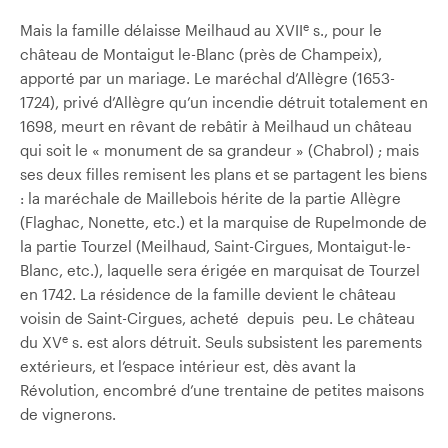
e
Mais la famille délaisse Meilhaud au XVII
s., pour le
château de Montaigut­ le-Blanc (près de Champeix),
apporté par un mariage. Le maréchal d’Allègre (1653-
1724), privé d’Allègre qu’un incendie détruit totalement en
1698, meurt en rêvant de rebâtir à Meilhaud un château
qui soit le « monument de sa grandeur » (Chabrol) ; mais
ses deux filles remisent les plans et se partagent les biens
: la maréchale de Maillebois hérite de la partie Allègre
(Flaghac, Nonette, etc.) et la marquise de Rupelmonde de
la partie Tourzel (Meilhaud, Saint-Cirgues, Montaigut-le-
Blanc, etc.), laquelle sera érigée en marquisat de Tourzel
en 1742. La résidence de la famille devient le château
voisin de Saint-Cirgues, acheté depuis peu. Le château
e
du XV
s. est alors détruit. Seuls subsistent les parements
extérieurs, et l’espace intérieur est, dès avant la
Révolution, encombré d’une trentaine de petites maisons
de vignerons.