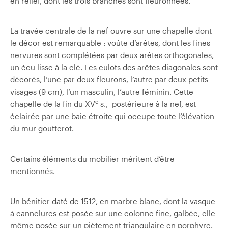
en relief, dont les trois branches sont fleuronnées.
La travée centrale de la nef ouvre sur une chapelle dont
le décor est remarquable : voûte d’arêtes, dont les fines
nervures sont complétées par deux arêtes orthogonales,
un écu lisse à la clé. Les culots des arêtes diagonales sont
décorés, l’une par deux fleurons, l’autre par deux petits
visages (9 cm), l’un masculin, l’autre féminin. Cette
e
chapelle de la fin du XV
s., postérieure à la nef, est
éclairée par une baie étroite qui occupe toute l’élévation
du mur goutterot.
Certains éléments du mobilier méritent d’être
mentionnés.
Un bénitier daté de 1512, en marbre blanc, dont la vasque
à cannelures est posée sur une colonne fine, galbée, elle-
même posée sur un piètement triangulaire en porphyre.