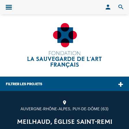
Conn
O
Ouvrir/fermer le menu
FILTRER LES PROJETS
AUVERGNE-RHÔNE-ALPES, PUY-DE-DÔME (63)
MEILHAUD, ÉGLISE SAINT-REMI