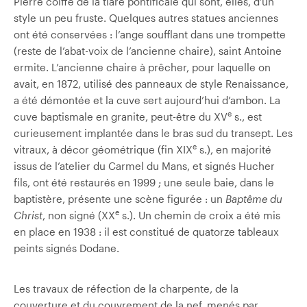
Pierre coiffé de la tiare pontificale qui sont, elles, d’un
style un peu fruste. Quelques autres statues anciennes
ont été conservées : l’ange soufflant dans une trompette
(reste de l’abat-voix de l’ancienne chaire), saint Antoine
ermite. L’ancienne chaire à prêcher, pour laquelle on
avait, en 1872, utilisé des panneaux de style Renaissance,
a été démontée et la cuve sert aujourd’hui d’ambon. La
e
cuve baptismale en granite, peut-être du XV
s., est
curieusement implantée dans le bras sud du transept. Les
e
vitraux, à décor géométrique (fin XIX
s.), en majorité
issus de l’atelier du Carmel du Mans, et signés Hucher
fils, ont été restaurés en 1999 ; une seule baie, dans le
baptistère, présente une scène figurée : un
Baptême du
e
Christ
, non signé (XX
s.). Un chemin de croix a été mis
en place en 1938 : il est constitué de quatorze tableaux
peints signés Dodane.
Les travaux de réfection de la charpente, de la
couverture et du couvrement de la nef, menés par