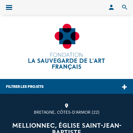
Conn
O
Ouvrir/fermer le menu
FILTRER LES PROJETS
BRETAGNE, CÔTES-D’ARMOR (22)
MELLIONNEC, ÉGLISE SAINT-JEAN-
BAPTISTE