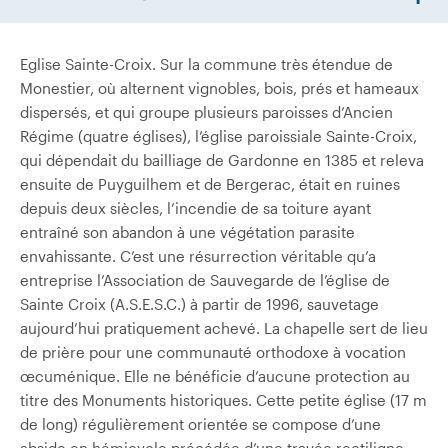
Eglise Sainte-Croix. Sur la commune très étendue de
Monestier, où alternent vignobles, bois, prés et hameaux
dispersés, et qui groupe plusieurs paroisses d’Ancien
Régime (quatre églises), l’église paroissiale Sainte-Croix,
qui dépendait du bailliage de Gardonne en 1385 et releva
ensuite de Puyguilhem et de Bergerac, était en ruines
depuis deux siècles, l’incendie de sa toiture ayant
entraîné son abandon à une végétation parasite
envahissante. C’est une résurrection véritable qu’a
entreprise l’Association de Sauvegarde de l’église de
Sainte­ Croix (A.S.E.S.C.) à partir de 1996, sauvetage
aujourd’hui pratiquement achevé. La chapelle sert de lieu
de prière pour une communauté orthodoxe à vocation
œcuménique. Elle ne bénéficie d’aucune protection au
titre des Monuments historiques. Cette petite église (17 m
de long) régulièrement orientée se compose d’une
abside en hémicycle précédée d’une travée rectiligne