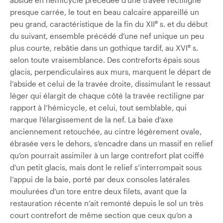
presque carrée, le tout en beau calcaire appareillé un
e
peu grand, caractéristique de la fin du XII
s. et du début
du suivant, ensemble précédé d’une nef unique un peu
e
plus courte, rebâtie dans un gothique tardif, au XVI
s.
selon toute vraisemblance. Des contreforts épais sous
glacis, perpendiculaires aux murs, marquent le départ de
l’abside et celui de la travée droite, dissimulant le ressaut
léger qui élargit de chaque côté la travée rectiligne par
rapport à l’hémicycle, et celui, tout semblable, qui
marque l’élargissement de la nef. La baie d’axe
anciennement retouchée, au cintre légèrement ovale,
ébrasée vers le dehors, s’encadre dans un massif en relief
qu’on pourrait assimiler à un large contrefort plat coiffé
d’un petit glacis, mais dont le relief s’interrompait sous
l’appui de la baie, porté par deux consoles latérales
moulurées d’un tore entre deux filets, avant que la
restauration récente n’ait remonté depuis le sol un très
court contrefort de même section que ceux qu’on a