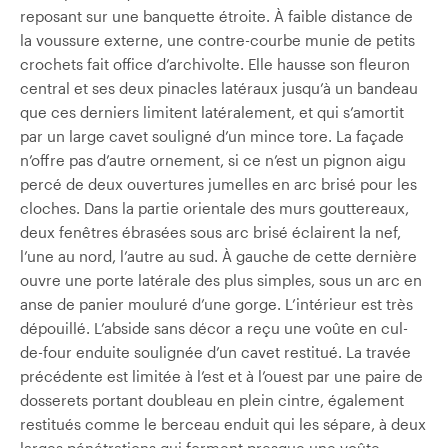
reposant sur une banquette étroite. À faible distance de
la voussure externe, une contre-courbe munie de petits
crochets fait office d’archivolte. Elle hausse son fleuron
central et ses deux pinacles latéraux jusqu’à un bandeau
que ces derniers limitent latéralement, et qui s’amortit
par un large cavet souligné d’un mince tore. La façade
n’offre pas d’autre ornement, si ce n’est un pignon aigu
percé de deux ouvertures jumelles en arc brisé pour les
cloches. Dans la partie orientale des murs gouttereaux,
deux fenêtres ébrasées sous arc brisé éclairent la nef,
l’une au nord, l’autre au sud. À gauche de cette dernière
ouvre une porte latérale des plus simples, sous un arc en
anse de panier mouluré d’une gorge. L’intérieur est très
dépouillé. L’abside sans décor a reçu une voûte en cul-
de-four enduite soulignée d’un cavet restitué. La travée
précédente est limitée à l’est et à l’ouest par une paire de
dosserets portant doubleau en plein cintre, également
restitués comme le berceau enduit qui les sépare, à deux
larges pénétrations qui forment presque une voûte