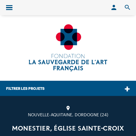
Conn
O
Ouvrir/fermer le menu
FILTRER LES PROJETS
NOUVELLE-AQUITAINE, DORDOGNE (24)
MONESTIER, ÉGLISE SAINTE-CROIX