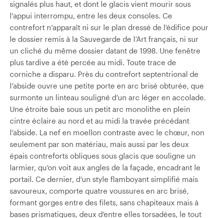
signalés plus haut, et dont le glacis vient mourir sous
l’appui interrompu, entre les deux consoles. Ce
contrefort n’apparaît ni sur le plan dressé de l’édifice pour
le dossier remis à la Sauvegarde de l’Art français, ni sur
un cliché du même dossier datant de 1998. Une fenêtre
plus tardive a été percée au midi. Toute trace de
corniche a disparu. Près du contrefort septentrional de
l’abside ouvre une petite porte en arc brisé obturée, que
surmonte un linteau souligné d’un arc léger en accolade.
Une étroite baie sous un petit arc monolithe en plein
cintre éclaire au nord et au midi la travée précédant
l’abside. La nef en moellon contraste avec le chœur, non
seulement par son matériau, mais aussi par les deux
épais contreforts obliques sous glacis que souligne un
larmier, qu’on voit aux angles de la façade, encadrant le
portail. Ce dernier, d’un style flamboyant simplifié mais
savoureux, comporte quatre voussures en arc brisé,
formant gorges entre des filets, sans chapiteaux mais à
bases prismatiques, deux d’entre elles torsadées, le tout