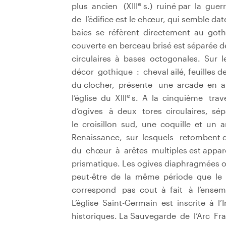
e
plus ancien (XIII
s.) ruiné par la gue
de l’édifice est le chœur, qui semble da
baies se réfèrent directement au goth
couverte en berceau brisé est séparée de
circulaires à bases octogonales. Sur l
décor gothique : cheval ailé, feuilles 
du clocher, présente une arcade en ar
e
l’église du XIII
s. A la cinquième trav
d’ogives à deux tores circulaires, sép
le croisillon sud, une coquille et un 
Renaissance, sur lesquels retombent de
du chœur à arêtes multiples est appare
prismatique. Les ogives diaphragmées o
peut-être de la même période que le c
correspond pas cout à fait à l’ensem
L’église Saint-Germain est inscrite à 
historiques. La Sauvegarde de l’Arc 