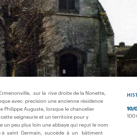
menonville, sur la rive droite de la Nonette,
HIS
oque avec precision une ancienne résidence
10/
 de Philippe Auguste, lorsque le chancelier
100 
cette seigneurie et un territoire pour y
re un peu plus loin une abbaye qui reçut le nom
édiée à saint Germain, succède à un bâtiment