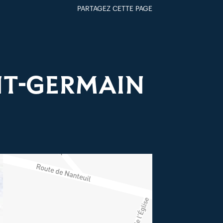
PARTAGEZ CETTE PAGE
FACEBOOK
TWITTER
GOOGLE+
PAR MAIL
NT-GERMAIN