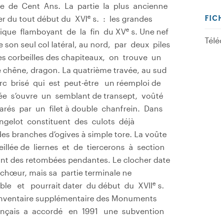
rre de Cent Ans. La partie la plus ancienne
e
ter du tout début du XVI
s. : les grandes
FIC
e
ique flamboyant de la fin du XV
s. Une nef
Télé
 son seul col­ latéral, au nord, par deux piles
es corbeilles des chapiteaux, on trouve un
de chêne, dragon. La quatrième travée, au sud
c brisé qui est peut-être un réemploi de
ée s’ouvre un semblant de transept, voûté
arés par un filet à double chanfrein. Dans
angelot constituent des culots déjà
s branches d’ogives à simple tore. La voûte
illée de liernes et de tiercerons à section
nt des retombées pendantes. Le clocher date
hœur, mais sa partie terminale ne
e
ble et pourrait dater du début du XVII
s.
l’Inventaire supplémentaire des Monuments
Français a accordé en 1991 une subvention