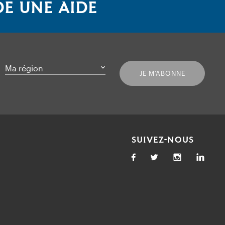
E UNE AIDE
Ma région
JE M’ABONNE
SUIVEZ-NOUS
Facebook
Twitter
Link