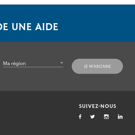
E UNE AIDE
Ma région
JE M’ABONNE
SUIVEZ-NOUS
Facebook
Twitter
Link