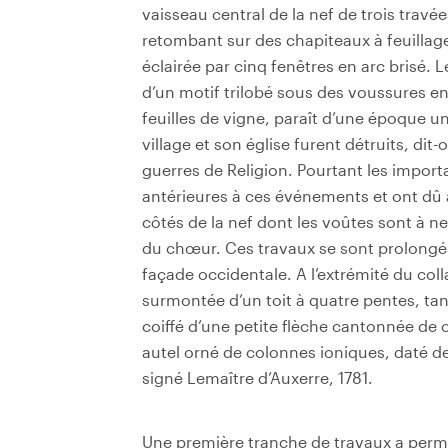
vaisseau central de la nef de trois trav
retombant sur des chapiteaux à feuillag
éclairée par cinq fenêtres en arc brisé. L
d’un motif trilobé sous des voussures e
feuilles de vigne, paraît d’une époque un
village et son église furent détruits, di
guerres de Religion. Pourtant les import
antérieures à ces événements et ont dû av
côtés de la nef dont les voûtes sont à n
du chœur. Ces travaux se sont prolongés 
façade occidentale. A l’extrémité du coll
surmontée d’un toit à quatre pentes, tan
coiffé d’une petite flèche cantonnée de 
autel orné de colonnes ioniques, daté d
signé Lemaître d’Auxerre, 1781.
Une première tranche de travaux a permis