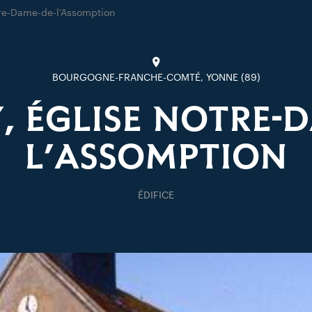
tre-Dame-de-l’Assomption
BOURGOGNE-FRANCHE-COMTÉ, YONNE (89)
, ÉGLISE NOTRE-
L’ASSOMPTION
ÉDIFICE