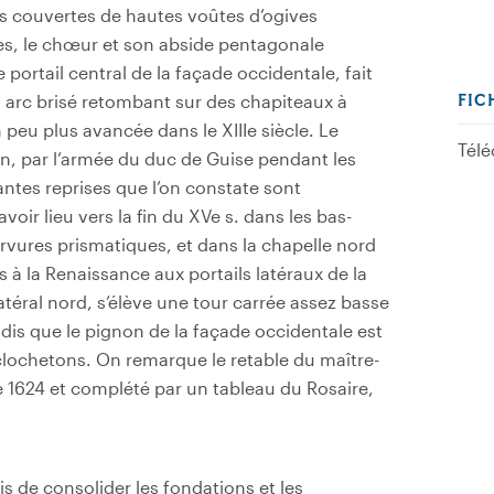
ées couvertes de hautes voûtes d’ogives
es, le chœur et son abside pentagonale
e portail central de la façade occidentale, fait
n arc brisé retombant sur des chapiteaux à
FIC
 peu plus avancée dans le XIIIe siècle. Le
Télé
t-on, par l’armée du duc de Guise pendant les
antes reprises que l’on constate sont
oir lieu vers la fin du XVe s. dans les bas-
ervures prismatiques, et dans la chapelle nord
à la Renaissance aux portails latéraux de la
atéral nord, s’élève une tour carrée assez basse
dis que le pignon de la façade occidentale est
clochetons. On remarque le retable du maître-
e 1624 et complété par un tableau du Rosaire,
 de consolider les fondations et les