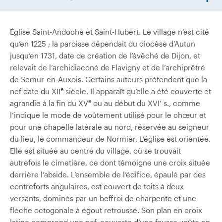
Église Saint-Andoche et Saint-Hubert. Le village n’est cité
qu’en 1225 ; la paroisse dépendait du diocèse d’Autun
jusqu’en 1731, date de création de l’évêché de Dijon, et
relevait de l’archidiaconé de Flavigny et de l’archiprêtré
de Semur-en-Auxois. Certains auteurs prétendent que la
e
nef date du XII
siècle. Il apparaît qu’elle a été couverte et
e
agrandie à la fin du XV
ou au début du XVI’ s., comme
l’indique le mode de voûtement utilisé pour le chœur et
pour une chapelle latérale au nord, réservée au seigneur
du lieu, le commandeur de Normier. L’église est orientée.
Elle est située au centre du village, où se trouvait
autrefois le cimetière, ce dont témoigne une croix située
derrière l’abside. L’ensemble de l’édifice, épaulé par des
contreforts angulaires, est couvert de toits à deux
versants, dominés par un beffroi de charpente et une
flèche octogonale à égout retroussé. Son plan en croix
latine comprend une nef, couverte d’une fausse voûte en