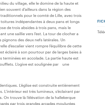
ieu du village, elle le domine de la haute et
en souvent d’ailleurs dans la région des
traditionnels pour le comté de Lille, avec trois
 toitures indépendantes à deux pans et longs
FIC
e de trois absides à trois pans, mais le
Télé
t une saillie vers l’est. La tour de clocher a
s pignons des deux nefs latérales. Un
le d’escalier vient rompre l’équilibre de cette
 est éclairé à son pourtour par de larges baies à
s terminées en accolade. La partie haute est
ufflets. L’ogive est soulignée par une
entiques. L’église est construite entièrement
L’intérieur est très lumineux, s’éclairant par
s. On trouve là l’élévation de la hallekerque
séparés par trois grandes arcades moulurées