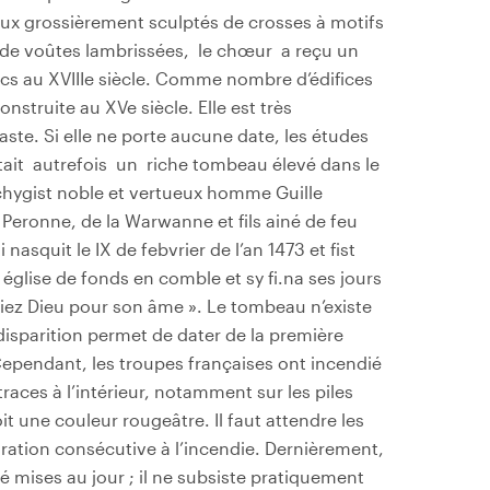
aux grossièrement sculptés de crosses à motifs
 de voûtes lambrissées, le chœur a reçu un
cs au XVIIIe siècle. Comme nombre d’édifices
construite au XVe siècle. Elle est très
te. Si elle ne porte aucune date, les études
stait autrefois un riche tombeau élevé dans le
 chygist noble et vertueux homme Guille
e Peronne, de la Warwanne et fils ainé de feu
 nasquit le IX de febvrier de l’an 1473 et fist
 église de fonds en comble et sy fi.na ses jours
 Priez Dieu pour son âme ». Le tombeau n’existe
 disparition permet de dater de la première
Cependant, les troupes françaises ont incendié
 traces à l’intérieur, notamment sur les piles
t une couleur rougeâtre. Il faut attendre les
ration consécutive à l’incendie. Dernièrement,
é mises au jour ; il ne subsiste pratiquement