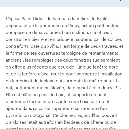
L’église Saint-Didier du hameau de Villiers-le-Brûlé,
dépendant de la commune de Piney, est un petit édifice
composé de deux volumes bien distincts : le chœur,
construit en pierre et en brique et soutenu par de solides
e
contreforts, date du xvi
s. Il est formé de deux travées, et
la forme de ses ouvertures témoigne de remaniements
anciens : les remplages des deux fenêtres sud semblent
en effet plus récents que ceux de l’unique fenêtre nord
et de la fenêtre d’axe, murée pour permettre l’installation
de lambris et du tableau qui surmonte le maître-autel. La
e
nef, nettement moins élevée, date quant à elle du xviii
s.
Elle est bâtie en pans de bois, et supporte un petit
clocher de forme intéressante : une base carrée et
ajourée dans sa partie supérieure surmontée d’un
pyramidion octogonal. Ce clocher, aujourd’hui couvert
d’ardoises, était autrefois en bardeaux de chêne ou de
e
châtaignier.L’église contient plusieurs statues du xvi
s.,