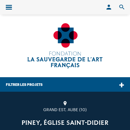
Conn
O
Ouvrir/fermer le menu
FILTRER LES PROJETS
GRAND EST, AUBE (10)
PINEY, ÉGLISE SAINT-DIDIER