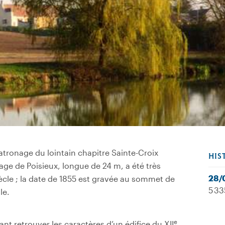
patronage du lointain chapitre Sainte-Croix
HIS
llage de Poisieux, longue de 24 m, a été très
28/
ècle ; la date de 1855 est gravée au sommet de
5 33
le.
e
t retrouver les caractères d’un édifice du XII