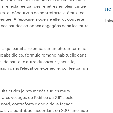
ire, éclairée par des fenêtres en plein cintre
FIC
rs, et dépourvue de contreforts latéraux, ce
rpentée. À l’époque moderne elle fut couverte
Télé
rtées par des colonnes engagées dans les murs
nt, qui paraît ancienne, sur un chœur terminé
x absidioles, formule romane habituelle dans
s. de part et d’autre du chœur (sacristie,
on dans l’élévation extérieure, coiffée par un
uits et des joints menés sur les murs
e
rares vestiges de l’édifice du XII
siècle :
 nord, contreforts d’angle de la façade
nçais y a contribué, accordant en 2001 une aide