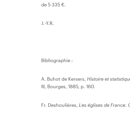
de 5 335 €.
J.-Y.R.
Bibliographie :
A. Buhot de Kersers,
Histoire et statist
III, Bourges, 1885, p. 160.
Fr. Deshoulières,
Les églises de France. 