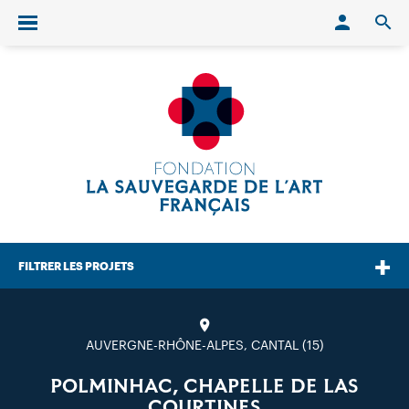
Conn
O
Ouvrir/fermer le menu
FILTRER LES PROJETS
AUVERGNE-RHÔNE-ALPES, CANTAL (15)
POLMINHAC, CHAPELLE DE LAS
COURTINES