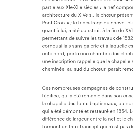
partie aux XIe-XIIe siècles : la nef comp
architecture du XIVe s., le chœur présent
Pont­ Croix » ; le fenestrage du chevet pl
quant à lui, a été construit à la fin du X
permettant de suivre les travaux de 1582 
cornouaillais sans galerie et à laquelle e
côté nord, porte une chambre des cloches
une inscription rappelle que la chapelle s
cheminée, au sud du chœur, paraît remon
Ces nombreuses campagnes de construct
l’édifice, qui a été remanié dans son e
la chapelle des fonts baptismaux, au nord
qui a été démonté et restauré en 1854. Le
différence de largeur entre la nef et le c
forment un faux transept qui n’est pas du