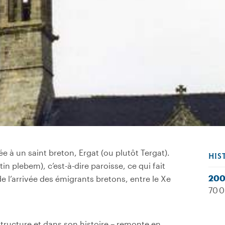
ée à un saint breton, Ergat (ou plutôt Tergat).
HIS
atin plebem), c’est-à-dire paroisse, ce qui fait
20
de l’arrivée des émigrants bretons, entre le Xe
70 0
structure et dans son histoire – remonte en