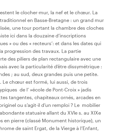
restent le clocher-mur, la nef et le chœur. La
 traditionnel en Basse-Bretagne : un grand mur
ilisée, une tour portant la chambre des cloches
siste ici dans la douzaine d’inscriptions
es » ou des « recteurs’: et dans les dates qui
a progression des travaux. La partie
te des piliers de plan rectangulaire avec une
is avec la particularité d’être dissymétrique :
ndes ; au sud, deux grandes puis une petite.
e. Le chœur est formé, lui aussi, de trois
typiques de l’ »école de Pont-Croix » jadis
ttes tangentes, chapiteaux ornés, arcades en
originel ou s’agit-il d’un remploi ? Le mobilier
’abondante statuaire allant du XVIe s. au XIXe
ves en pierre (classé Monument historique), un
hrome de saint Ergat, de la Vierge à l’Enfant,