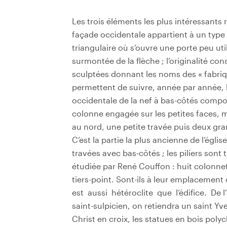
Les trois éléments les plus intéressants 
façade occidentale appartient à un type
triangulaire où s’ouvre une porte peu ut
surmontée de la flèche ; l’originalité con
sculptées donnant les noms des « fabriqu
permettent de suivre, année par année, l
occidentale de la nef à bas-côtés compor
colonne engagée sur les petites faces, ma
au nord, une petite travée puis deux gra
C’est la partie la plus ancienne de l’églis
travées avec bas-côtés ; les piliers sont 
étudiée par René Couffon : huit colonne
tiers-point. Sont-ils à leur emplacement 
est aussi hétéroclite que l’édifice. De l
saint-sulpicien, on retiendra un saint Y
Christ en croix, les statues en bois polyc