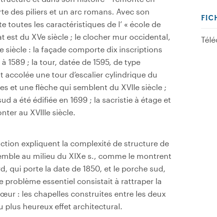
orte des piliers et un arc romans. Avec son
FIC
e toutes les caractéristiques de l’ « école de
at est du XVe siècle ; le clocher­ mur occidental,
Télé
VIe siècle : la façade comporte dix inscriptions
à 1589 ; la tour, datée de 1595, de type
st accolée une tour d’escalier cylindrique du
 et une flèche qui semblent du XVIIe siècle ;
ud a été édifiée en 1699 ; la sacristie à étage et
ter au XVIIIe siècle.
ion expliquent la complexité de structure de
nsemble au milieu du XIXe s., comme le montrent
, qui porte la date de 1850, et le porche sud,
 problème essentiel consistait à rattraper la
hœur : les chapelles construites entre les deux
 plus heureux effet architectural.