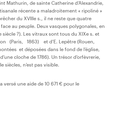
aint Mathurin, de sainte Catherine d’Alexandrie,
rtisanale récente a maladroitement « ripoliné »
prêcher du XVIIIe s., il ne reste que quatre
el face au peuple. Deux vasques polygonales, en
e siècle ?). Les vitraux sont tous du XIXe s. et
son (Paris, 1863) et d’E. Lepêtre (Rouen,
ontées et déposées dans le fond de l’église,
 d’une cloche de 1786). Un trésor d’orfèvrerie,
 siècles, n’est pas visible.
a versé une aide de 10 671 € pour le