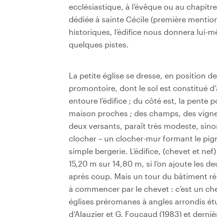
ecclésiastique, à l’évêque ou au chapitre
dédiée à sainte Cécile (première mentio
historiques, l’édifice nous donnera lui
quelques pistes.
La petite église se dresse, en position d
promontoire, dont le sol est constitué d’
entoure l’édifice ; du côté est, la pente
maison proches ; des champs, des vignes.
deux versants, paraît très modeste, sinon 
clocher – un clocher-mur formant le pign
simple bergerie. L’édifice, (chevet et n
15,20 m sur 14,80 m, si l’on ajoute les de
après coup. Mais un tour du bâtiment rév
à commencer par le chevet : c’est un ch
églises préromanes à angles arrondis étu
d’Alauzier et G. Foucaud (1983) et derni