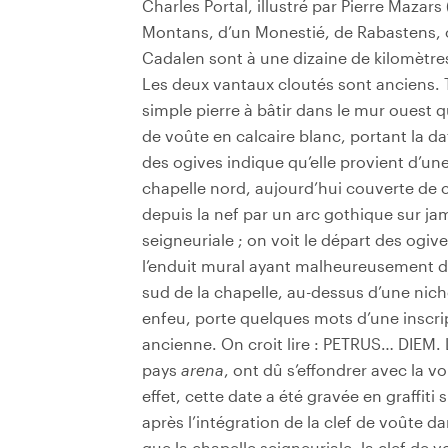
Charles Portal, illustré par Pierre Mazars
Montans, d’un Monestié, de Rabastens, 
Cadalen sont à une dizaine de kilomètres
Les deux vantaux cloutés sont anciens.
simple pierre à bâtir dans le mur ouest q
de voûte en calcaire blanc, portant la d
des ogives indique qu’elle provient d’un
chapelle nord, aujourd’hui couverte de 
depuis la nef par un arc gothique sur ja
seigneuriale ; on voit le départ des ogives
l’enduit mural ayant malheureusement di
sud de la chapelle, au-dessus d’une nich
enfeu, porte quelques mots d’une inscri
ancienne. On croit lire : PETRUS… DIEM. L
pays
arena
, ont dû s’effondrer avec la v
effet, cette date a été gravée en graffit
après l’intégration de la clef de voûte d
que la chapelle seigneuriale, la clef de v