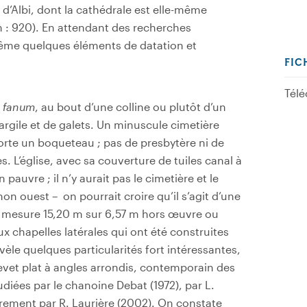
 d’Albi, dont la cathédrale est elle-même
n : 920). En attendant des recherches
-même quelques éléments de datation et
FIC
Télé
e
fanum
, au bout d’une colline ou plutôt d’un
argile et de galets. Un minuscule cimetière
 porte un boqueteau ; pas de presbytère ni de
 L’église, avec sa couverture de tuiles canal à
pauvre ; il n’y aurait pas le cimetière et le
on ouest – on pourrait croire qu’il s’agit d’une
ef) mesure 15,20 m sur 6,57 m hors œuvre ou
ux chapelles latérales qui ont été construites
èle quelques particularités fort intéressantes,
evet plat à angles arrondis, contemporain des
diées par le chanoine Debat (1972), par L.
èrement par R. Laurière (2002). On constate