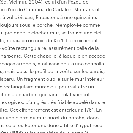
 (éd. Vielmur, 2004), celui d’un Pezet, de
ou d’un de Cahours, de Cadalen. Montans et
 à vol d’oiseau, Rabastens à une quinzaine.
 Toujours sous le porche, réemployée comme
ui prolonge le clocher-mur, se trouve une clef
ate, repassée en noir, de 1554. Le croisement
e voûte rectangulaire, assurément celle de la
charpente. Cette chapelle, à laquelle on accède
mbages arrondis, était sans doute une chapelle
, mais aussi le profil de la voûte sur les parois,
sparu. Un fragment oublié sur le mur intérieur
e rectangulaire murée qui pourrait être un
ption au charbon qui paraît relativement
es ogives, d’un grès très friable appelé dans le
oûte. Cet effondrement est antérieur à 1761. En
i sur une pierre du mur ouest du porche, donc
ans celui-ci. Retenons donc à titre d’hypothèse
oûte (1554) et les armoiries de la porte (à