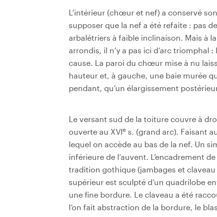
L’intérieur (chœur et nef) a conservé son
supposer que la nef a été refaite : pas 
arbalétriers à faible inclinaison. Mais à 
arrondis, il n’y a pas ici d’arc triomphal 
cause. La paroi du chœur mise à nu lais
hauteur et, à gauche, une baie murée qui 
pendant, qu’un élargissement postérieur 
Le versant sud de la toiture couvre à dr
e
ouverte au XVI
s. (grand arc). Faisant a
lequel on accède au bas de la nef. Un si
inférieure de l’auvent. L’encadrement de 
tradition gothique (jambages et claveau 
supérieur est sculpté d’un quadrilobe e
une fine bordure. Le claveau a été raccou
l’on fait abstraction de la bordure, le bla