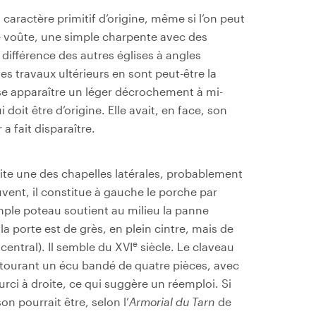
 caractère primitif d’origine, même si l’on peut
de voûte, une simple charpente avec des
la différence des autres églises à angles
: les travaux ultérieurs en sont peut-être la
se apparaître un léger décrochement à mi-
doit être d’origine. Elle avait, en face, son
a fait disparaître.
oite une des chapelles latérales, probablement
uvent, il constitue à gauche le porche par
mple poteau soutient au milieu la panne
la porte est de grès, en plein cintre, mais de
e
central). Il semble du XVI
siècle. Le claveau
ntourant un écu bandé de quatre pièces, avec
rci à droite, ce qui suggère un réemploi. Si
son pourrait être, selon l’
Armorial du Tarn
de