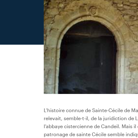
L’histoire connue de Sainte-Cécile de Mau
relevait, semble-t-il, de la juridiction de
l’abbaye cistercienne de Candeil. Mais 
patronage de sainte Cécile semble indique