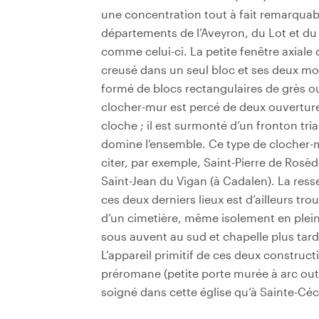
une concentration tout à fait remarquabl
départements de l’Aveyron, du Lot et du
comme celui-ci. La petite fenêtre axiale 
creusé dans un seul bloc et ses deux mo
formé de blocs rectangulaires de grès ou
clocher-mur est percé de deux ouverture
cloche ; il est surmonté d’un fronton tr
domine l’ensemble. Ce type de clocher-m
citer, par exemple, Saint-Pierre de Rosèd
Saint-Jean du Vigan (à Cadalen). La ress
ces deux derniers lieux est d’ailleurs tr
d’un cimetière, même isolement en ple
sous auvent au sud et chapelle plus tard
L’appareil primitif de ces deux construct
préromane (petite porte murée à arc out
soigné dans cette église qu’à Sainte-Céci