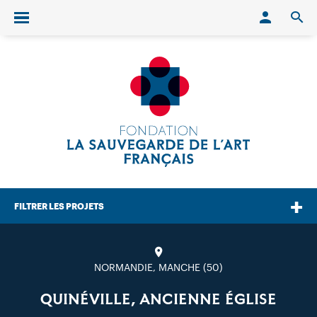
Conn
O
Ouvrir/fermer le menu
FILTRER LES PROJETS
NORMANDIE, MANCHE (50)
QUINÉVILLE, ANCIENNE ÉGLISE