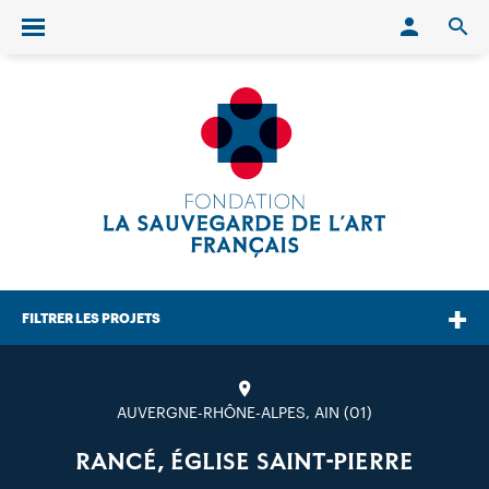
Conn
O
Ouvrir/fermer le menu
FILTRER LES PROJETS
AUVERGNE-RHÔNE-ALPES, AIN (01)
RANCÉ, ÉGLISE SAINT-PIERRE