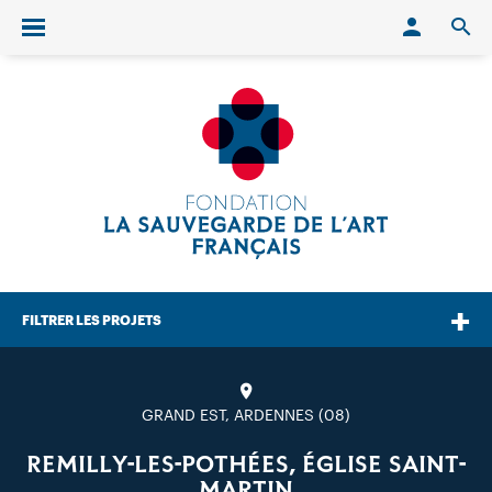
Conn
O
Ouvrir/fermer le menu
FILTRER LES PROJETS
GRAND EST, ARDENNES (08)
REMILLY-LES-POTHÉES, ÉGLISE SAINT-
MARTIN