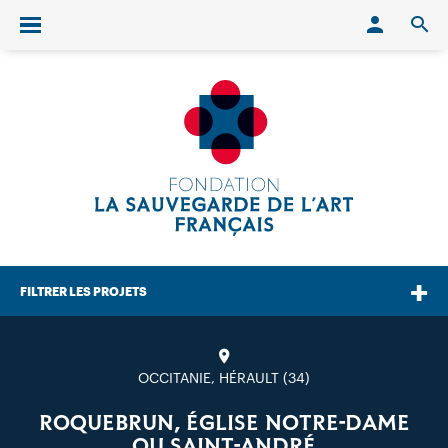
Conn
O
Ouvrir/fermer le menu
FILTRER LES PROJETS
OCCITANIE, HÉRAULT (34)
ROQUEBRUN, ÉGLISE NOTRE-DAME
OU SAINT-ANDRÉ