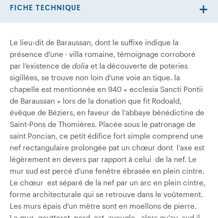
FICHE TECHNIQUE
Le lieu-dit de Baraussan, dont le suffixe indique la
présence d’une · villa romaine, témoignage corroboré
par l’existence de
dolia
et la découverte de poteries
sigillées, se trouve non loin d’une voie an­ tique. la
chapelle est mentionnée en 940 « ecclesia Sancti Pontii
de Baraussan » lors de la donation que fit Rodoald,
évêque de Béziers, en faveur de l’abbaye bénédictine de
Saint-Pons de Thomières. Placée sous le patronage de
saint Poncian, ce petit édifice fort simple comprend une
nef rectangulaire prolongée pat un chœur dont l’axe est
légèrement en devers par rapport à celui de la nef. Le
mur sud est percé d’une fenêtre ébrasée en plein cintre.
Le chœur est séparé de la nef par un arc en plein cintre,
forme architecturale qui se retrouve dans le voûtement.
Les murs épais d’un mètre sont en moellons de pierre.
Le mur goutterot nord est aveugle, alors qu’au sud il